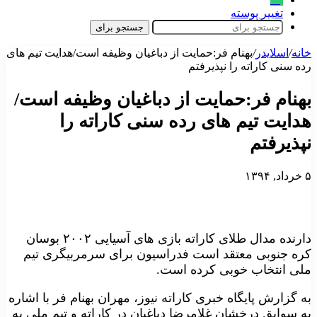
تغییر پوسته
جستجو برای
خانه
/
اسلایدر
/
بهنام فر:حمایت از دباغیان وظیفه است/هدایت تیم های
رده سنی کاراته را نپذیرفتم
بهنام فر:حمایت از دباغیان وظیفه است/
هدایت تیم های رده سنی کاراته را
نپذیرفتم
۵ خرداد, ۱۳۹۴
دارنده مدال طلای کاراته بازی های آسیایی ۲۰۰۲ بوسان
کره جنوبی معتقد است فدراسیون برای سرمربیگری تیم
ملی انتخاب خوبی کرده است.
به گزارش پایگاه خبری کاراته نیوز، مهران بهنام فر با اشاره
به سوابق درخشان غلامرضا دباغیان در کاراته و تیم ملی به