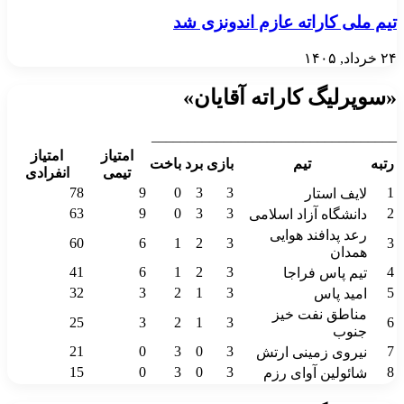
تیم ملی کاراته عازم اندونزی شد
۲۴ خرداد, ۱۴۰۵
«سوپرلیگ کاراته آقایان»
__________________________________
امتیاز
امتیاز
رتبه
تیم
بازی
برد
باخت
تیمی
انفرادی
78
9
0
3
3
1
لایف استار
63
9
0
3
3
2
دانشگاه آزاد اسلامی
رعد پدافند هوایی
60
6
1
2
3
3
همدان
41
6
1
2
3
4
تیم پاس فراجا
32
3
2
1
3
5
امید پاس
مناطق نفت خیز
25
3
2
1
3
6
جنوب
21
0
3
0
3
7
نیروی زمینی ارتش
15
0
3
0
3
8
شائولین آوای رزم