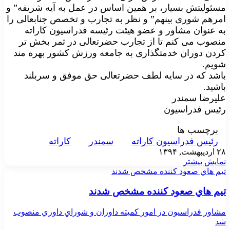
مسئولیتش بسیار، بر همین اساس در عمل به آیه شریفه” و
امرهم شوری بینهم” و نظر به تجارب و تخصص جنابعالی را
به عنوان مشاور و عضو هیئت رئیسه فدراسیون کاراته
منصوب می کنم تا از تجارب حضرتعالی در ثمر بخش تر
کردن دوران خدمتگذاری به جامعه ورزش کشور بهره مند
شویم.
باشد که در سایه لطف حضرتعالی حق موفق و سربلند
باشید.
علیرضا سمندر
رئیس فدراسیون
برچسب ها
رئيس فدراسيون کاراته
سمندر
کاراته
۲۸ اردیبهشت, ۱۳۹۴
نمایش بیشتر
تيم هاي صعود كننده مشخص شدند
تيم هاي صعود كننده مشخص شدند
مشاور فدراسيون در امور كميته داوران و شوراي داوري منصوب
شد