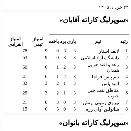
۲۴ خرداد, ۱۴۰۵
«سوپرلیگ کاراته آقایان»
__________________________________
امتیاز
امتیاز
رتبه
تیم
بازی
برد
باخت
تیمی
انفرادی
78
9
0
3
3
1
لایف استار
63
9
0
3
3
2
دانشگاه آزاد اسلامی
رعد پدافند هوایی
60
6
1
2
3
3
همدان
41
6
1
2
3
4
تیم پاس فراجا
32
3
2
1
3
5
امید پاس
مناطق نفت خیز
25
3
2
1
3
6
جنوب
21
0
3
0
3
7
نیروی زمینی ارتش
15
0
3
0
3
8
شائولین آوای رزم
«سوپرلیگ کاراته بانوان»