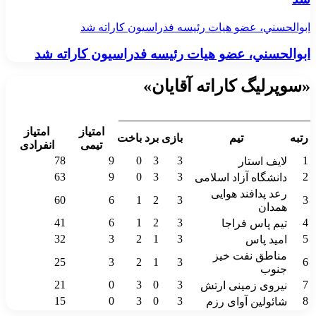
ابوالحسني، عضو هيات رئيسه فدراسيون كاراته شد
ابوالحسني، عضو هيات رئيسه فدراسيون كاراته شد
«سوپرلیگ کاراته آقایان»
__________________________________
امتیاز
امتیاز
رتبه
تیم
بازی
برد
باخت
تیمی
انفرادی
78
9
0
3
3
1
لایف استار
63
9
0
3
3
2
دانشگاه آزاد اسلامی
رعد پدافند هوایی
60
6
1
2
3
3
همدان
41
6
1
2
3
4
تیم پاس فراجا
32
3
2
1
3
5
امید پاس
مناطق نفت خیز
25
3
2
1
3
6
جنوب
21
0
3
0
3
7
نیروی زمینی ارتش
15
0
3
0
3
8
شائولین آوای رزم