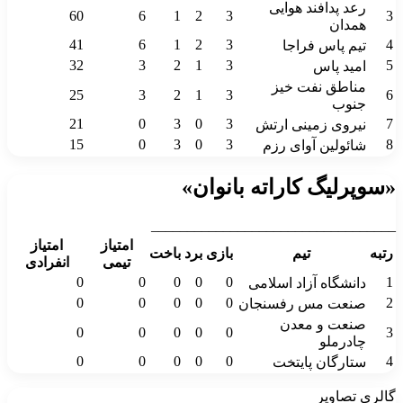
رعد پدافند هوایی
60
6
1
2
3
3
همدان
41
6
1
2
3
4
تیم پاس فراجا
32
3
2
1
3
5
امید پاس
مناطق نفت خیز
25
3
2
1
3
6
جنوب
21
0
3
0
3
7
نیروی زمینی ارتش
15
0
3
0
3
8
شائولین آوای رزم
«سوپرلیگ کاراته بانوان»
__________________________________
امتیاز
امتیاز
رتبه
تیم
بازی
برد
باخت
تیمی
انفرادی
0
0
0
0
0
1
دانشگاه آزاد اسلامی
0
0
0
0
0
2
صنعت مس رفسنجان
صنعت و معدن
0
0
0
0
0
3
چادرملو
0
0
0
0
0
4
ستارگان پایتخت
گالری تصاویر