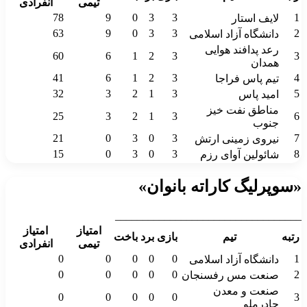
تیمی
انفرادی
78
9
0
3
3
1
لایف استار
63
9
0
3
3
2
دانشگاه آزاد اسلامی
رعد پدافند هوایی
60
6
1
2
3
3
همدان
41
6
1
2
3
4
تیم پاس فراجا
32
3
2
1
3
5
امید پاس
مناطق نفت خیز
25
3
2
1
3
6
جنوب
21
0
3
0
3
7
نیروی زمینی ارتش
15
0
3
0
3
8
شائولین آوای رزم
«سوپرلیگ کاراته بانوان»
__________________________________
امتیاز
امتیاز
رتبه
تیم
بازی
برد
باخت
تیمی
انفرادی
0
0
0
0
0
1
دانشگاه آزاد اسلامی
0
0
0
0
0
2
صنعت مس رفسنجان
صنعت و معدن
0
0
0
0
0
3
چادرملو