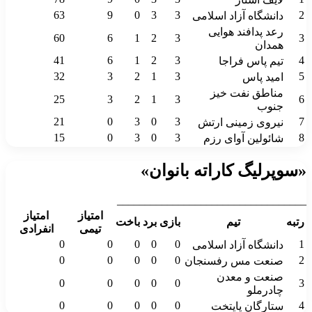
63
9
0
3
3
2
دانشگاه آزاد اسلامی
رعد پدافند هوایی
60
6
1
2
3
3
همدان
41
6
1
2
3
4
تیم پاس فراجا
32
3
2
1
3
5
امید پاس
مناطق نفت خیز
25
3
2
1
3
6
جنوب
21
0
3
0
3
7
نیروی زمینی ارتش
15
0
3
0
3
8
شائولین آوای رزم
«سوپرلیگ کاراته بانوان»
__________________________________
امتیاز
امتیاز
رتبه
تیم
بازی
برد
باخت
تیمی
انفرادی
0
0
0
0
0
1
دانشگاه آزاد اسلامی
0
0
0
0
0
2
صنعت مس رفسنجان
صنعت و معدن
0
0
0
0
0
3
چادرملو
0
0
0
0
0
4
ستارگان پایتخت