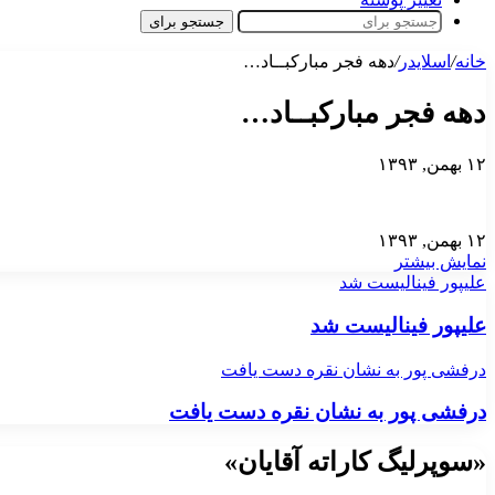
جستجو برای
خانه
/
اسلایدر
/
دهه فجر مبارکبــاد…
دهه فجر مبارکبــاد…
۱۲ بهمن, ۱۳۹۳
۱۲ بهمن, ۱۳۹۳
نمایش بیشتر
علیپور فینالیست شد
علیپور فینالیست شد
درفشی پور به نشان نقره دست یافت
درفشی پور به نشان نقره دست یافت
«سوپرلیگ کاراته آقایان»