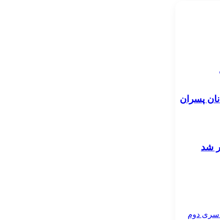
نان پسران
ر شد
- سری دوم