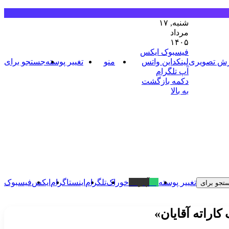
شنبه, ۱۷
مرداد
۱۴۰۵
فیسبوک
ایکس
رش تصویری
لینکداین
واتس
منو
تغییر پوسته
جستجو برای
آپ
تلگرام
دکمه بازگشت
به بالا
تغییر پوسته
بله
آپارات
خوراک
تلگرام
اینستاگرام
ایکس
فیسبوک
تجو برای
کاراته آقایان»