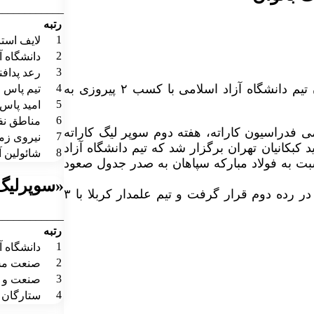
____________
رتبه
1
لایف استا
2
دانشگاه آ
3
رعد پدافن
4
پس از برگزاری دیدارهای هفته دوم سوپر لیگ کاراته بانوان تیم دانشگاه آزاد اسلامی با کسب ۲ پیروزی به
تیم پاس ف
5
امید پاس
6
مناطق نف
ی فدراسیون کاراته، هفته دوم سوپر لیگ کاراته
7
نیروی زم
بکانیان تهران برگزار شد که تیم دانشگاه آزاد
8
شائولین آ
تفضال برد بیشتر نسبت به فولاد مبارکه سپاهان به صدر جدول صعود
«سوپرلیگ 
فولاد مبارکه سپاهان با همین تعداد امتیاز و تفاضل برد ۹۰+ در رده دوم قرار گرفت و تیم علمدار کربلا با ۳
____________
رتبه
1
دانشگاه آ
2
صنعت مس
3
صنعت و م
4
ستارگان 