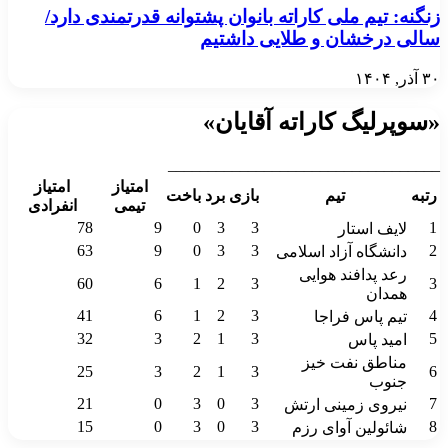
زنگنه: تیم ملی کاراته بانوان پشتوانه قدرتمندی دارد/
سالی درخشان و طلایی داشتیم
۳۰ آذر, ۱۴۰۴
«سوپرلیگ کاراته آقایان»
__________________________________
امتیاز
امتیاز
رتبه
تیم
بازی
برد
باخت
تیمی
انفرادی
78
9
0
3
3
1
لایف استار
63
9
0
3
3
2
دانشگاه آزاد اسلامی
رعد پدافند هوایی
60
6
1
2
3
3
همدان
41
6
1
2
3
4
تیم پاس فراجا
32
3
2
1
3
5
امید پاس
مناطق نفت خیز
25
3
2
1
3
6
جنوب
21
0
3
0
3
7
نیروی زمینی ارتش
15
0
3
0
3
8
شائولین آوای رزم