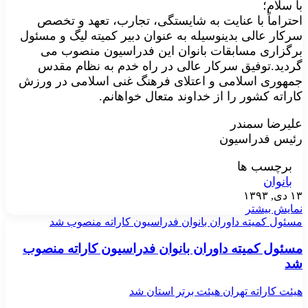
با سلام؛
احتراماً با عنایت به شایستگی، تجارب، تعهد و تخصص
سرکار عالی بدینوسیله به عنوان دبیر کمیته لیگ و مسئول
برگزاری مسابقات بانوان این فدراسیون منصوب می
گردید.توفیق سرکار عالی در راه خدم به نظام مقدس
جمهوری اسلامی و اعتلای فرهنگ غنی اسلامی در ورزش
کاراته کشور را از خداوند متعال خواهانم.
علیرضا سمندر
رئیس فدراسیون
برچسب ها
بانوان
۱۳ دی, ۱۳۹۳
نمایش بیشتر
مسئول كميته داوران بانوان فدراسيون كاراته منصوب شد
مسئول كميته داوران بانوان فدراسيون كاراته منصوب
شد
هیئت کاراته تهران هیئت برتر استان شد