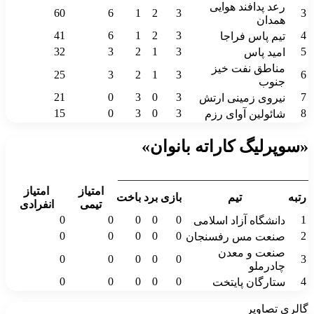
رعد پدافند هوایی
60
6
1
2
3
3
همدان
41
6
1
2
3
4
تیم پاس فراجا
32
3
2
1
3
5
امید پاس
مناطق نفت خیز
25
3
2
1
3
6
جنوب
21
0
3
0
3
7
نیروی زمینی ارتش
15
0
3
0
3
8
شائولین آوای رزم
«سوپرلیگ کاراته بانوان»
__________________________________
امتیاز
امتیاز
رتبه
تیم
بازی
برد
باخت
تیمی
انفرادی
0
0
0
0
0
1
دانشگاه آزاد اسلامی
0
0
0
0
0
2
صنعت مس رفسنجان
صنعت و معدن
0
0
0
0
0
3
چادرملو
0
0
0
0
0
4
ستارگان پایتخت
گالری تصاویر