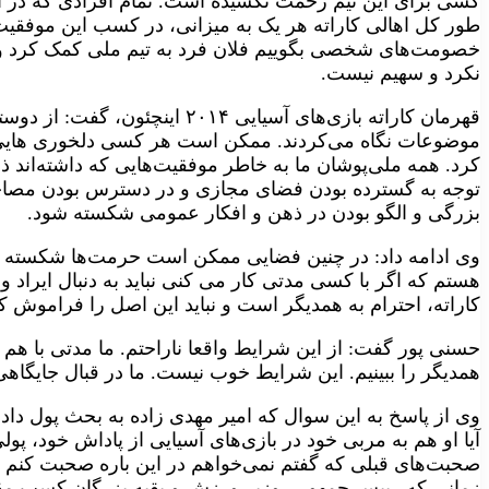
طور کل اهالی کاراته هر یک به میزانی، در کسب این موفقیت 
خصومت‌های شخصی بگوییم فلان فرد به تیم ملی کمک کرد و
نکرد و سهیم نیست.
قهرمان کاراته بازی‌های آسیایی ۲۰۱۴ 
موضوعات نگاه می‌کردند. ممکن است هر کسی دلخوری هایی داش
کرد. همه ملی‌پوشان ما به خاطر موفقیت‌هایی که داشته‌اند ذهن
توجه به گسترده بودن فضای مجازی و در دسترس بودن مصاحبه‌ه
بزرگی و الگو بودن در ذهن و افکار عمومی شکسته شود.
وی ادامه داد: در چنین فضایی ممکن است حرمت‌ها شکسته و ب
هستم که اگر با کسی مدتی کار می کنی نباید به دنبال ایراد و
کاراته، احترام به همدیگر است و نباید این اصل را فراموش ک
حسنی پور گفت: از این شرایط واقعا ناراحتم. ما مدتی با هم
همدیگر را ببینیم. این شرایط خوب نیست. ما در قبال جایگاه
وی از پاسخ به این سوال که امیر مهدی زاده به بحث پول دادن 
آیا او هم به مربی خود در بازی‌های آسیایی از پاداش خود، پول
صحبت‌های قبلی که گفتم نمی‌خواهم در این باره صحبت کنم و 
زمانی که رییس جمهور ، وزیر ورزش و بقیه بزرگان کسب مقام ر