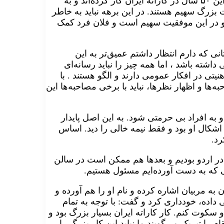
کسی برای این تیم زحمت نکشیده‌ است. تمام افرادی که در این ۵۰ سال در کاراته ایران کار کرده‌اند و به
بزرگ سهیم هستند. در این برهه نباید به خاطر
 در این موفقیت سهیم است و فلان فرد کمک
اینچئون، گفت: از دوستانی که دارم انتظار داشتم عمیق‌تر به این
ته باشد ، اما همه چیز را نباید رسانه‌ای
یتی در افکار عمومی دارند و الگو هستند . با
ا و اظهار نظرها، نباید با برخی مصاحبه‌ها این
ه افراد بی حرمتی شود. به این اصل پایدار
 اشکال او بود و فقط نیمه خالی را دید. اساس
رد.
 در اردو بودیم و بعدها هم ممکن است در سالن
ی که به دست آورده‌ایم مسئول هستیم.
به مربیان اشاره کرده و نام او را هم آورده و
ی داده، خودداری کرد و گفت: با توجه به تمام
سکوت کنم. کار کاراته ایران بسیار بزرگ بود و
ا تبریک می‌گویند ما نباید این کار بزرگ را