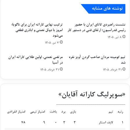
ب
ا
ه
نوشته های مشابه
ن
ت
ی
ي
ک
نشست راهبردی کاتای ایران با حضور
ترکیب نهایی کاراته ایران برای ناگویا؛
م
ه
رئیس فدراسیون؛ ارتقای فنی در دستور کار
امروز با دوئل نعمتی و اباذری قطعی
م
ا
می‌شود
۸ تیر, ۱۴۰۵
ل
ت
۷ تیر, ۱۴۰۵
ي
ه
خ
ا
د
م
تیم کومیته مردان صاحب گردن آویز نقره
مرتضی نعمتی، اولین طلایی کاراته ایران
م
شد
در آسیا
ز
ت
د
۳۱ خرداد, ۱۴۰۵
۳۱ خرداد, ۱۴۰۵
م
ن
ي
د
ك
ب
«سوپرلیگ کاراته آقایان»
ن
ا
م
ی
__________________________________
د
د
رتبه
تیم
بازی
برد
باخت
امتیاز تیمی
امتیاز انفرادی
ر
1
لایف استار
3
3
0
9
78
ک