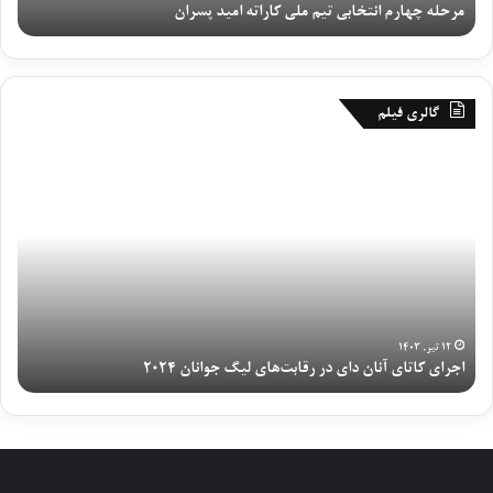
مرحله چهارم انتخابی تیم ملی کاراته امید پسران
م
ا
ن
ت
خ
گالری فیلم
ا
ب
ا
ی
ج
ت
ر
ی
ا
م
ی
م
ک
ل
ا
ی
ت
ک
ا
۱۲ تیر, ۱۴۰۳
ا
اجرای کاتای آنان دای در رقابت‌های لیگ جوانان ۲۰۲۴
ی
ر
آ
ا
ن
ت
ا
ه
ن
ا
د