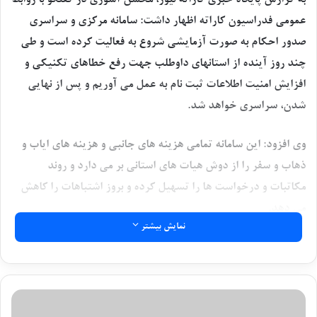
به گزارش پایگاه خبری کاراته نیوز، محسن آشوری در گفتگو با روابط
عمومی فدراسیون کاراته اظهار داشت: سامانه مرکزی و سراسری
صدور احکام به صورت آزمایشی شروع به فعالیت کرده است و طی
چند روز آینده از استانهای داوطلب جهت رفع خطاهای تکنیکی و
افزایش امنیت اطلاعات ثبت نام به عمل می آوریم و پس از نهایی
شدن، سراسری خواهد شد.
وی افزود: این سامانه تمامی هزینه های جانبی و هزینه های ایاب و
ذهاب و سفر را از دوش هیات های استانی بر می دارد و روند
مکاتبات و درخواست ها را تسهیل کرده و بروز اشتباهات را کاهش
می دهد.
نمایش بیشتر
آشوری در خصوص کارت الکترونیکی فدرالی و هویت الکترونیکی
ورزشکاران جامعه کاراته عنوان کرد: طرح آغاز شده انقلاب
اطلاعاتی کاراته خواهد بود و علاوه بر شخصیت دهی رسمی به
آ
کاراته کاها، تمامی سابقه ورزشی آنها را ثبت و رصد می کند.
ر