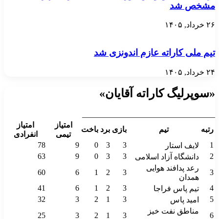
مشخص شد
۲۶ خرداد, ۱۴۰۵
تیم ملی کاراته عازم اندونزی شد
۲۴ خرداد, ۱۴۰۵
«سوپرلیگ کاراته آقایان»
__________________________________
امتیاز
امتیاز
رتبه
تیم
بازی
برد
باخت
تیمی
انفرادی
78
9
0
3
3
1
لایف استار
63
9
0
3
3
2
دانشگاه آزاد اسلامی
رعد پدافند هوایی
60
6
1
2
3
3
همدان
41
6
1
2
3
4
تیم پاس فراجا
32
3
2
1
3
5
امید پاس
مناطق نفت خیز
25
3
2
1
3
6