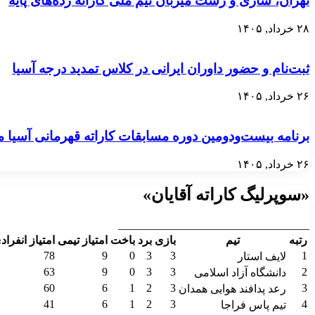
تهران، ساری و رشت میزبان تیم ملی کاراته رده‌های پایه
۲۸ خرداد, ۱۴۰۵
ثبت‌نام و حضور داوران ایرانی در کلاس تمدید درجه آسیا
۲۶ خرداد, ۱۴۰۵
برنامه بیست‌ودومین دوره مسابقات کاراته قهرمانی آسی
۲۶ خرداد, ۱۴۰۵
«سوپرلیگ کاراته آقایان»
__________________________________
رتبه
تیم
بازی
برد
باخت
امتیاز تیمی
امتیاز انفراد
78
9
0
3
3
1
لایف استار
63
9
0
3
3
2
دانشگاه آزاد اسلامی
60
6
1
2
3
3
رعد پدافند هوایی همدان
41
6
1
2
3
4
تیم پاس فراجا