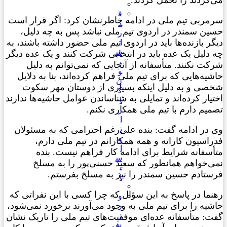
کردند را تحمل کردند.
ف
مربی تیم ملی در ادامه خاطرنشان کرد: اگر قرار است
د
ین سمندر در اردوی تیم ملی نباشد پس به چه دلیل،
ر
ر بازنده‌ها باید در اردوی تیم ملی حضور داشته باشند، به
ا
س
دلیل یک عده باید در انتخابی شرکت کنند و یک عده دیگر
ی
ت نکنند. متأسفانه از آنجایی که نمی‌توانم به دلیل
و
یه‌هایی که برای تیم ملی فراهم کرد‌ه‌اند، بنا به دلایل
ن
صی و به دلیل اینکه بسیاری از دوستان مهر سکوت
ک
یار کرده‌اند و تمایلی به شناساندن عوامل حاشیه‌ها ندارند
ا
یم دارم با تیم ملی همکاری نکنم.
ر
ا
ت
 در ادامه گفت: بنده علی‌رغم احترامی که به مسئولان
ه
اسیون کاراته و همه همکارانم در تیم ملی دارم،
آ
أسفانه شرایط برای ادامه کار فراهم نیست. بنده
س
ی‌خواهم همانطور که سعید حسنی‌پور را به مسلخ
ی
ستادم حسین سمندر را نیز به مسلخ بفرستم.
ا
ما در پاسخ به این سؤال که چرا کسی با این نفراتی که
و
یه را برای تیم ملی به وجود می‌آورند برخورد نمی‌شود،
ر
ز
ت: متأسفانه عده‌ای موفقیت‌های تیم ملی را تاریک نشان
ش