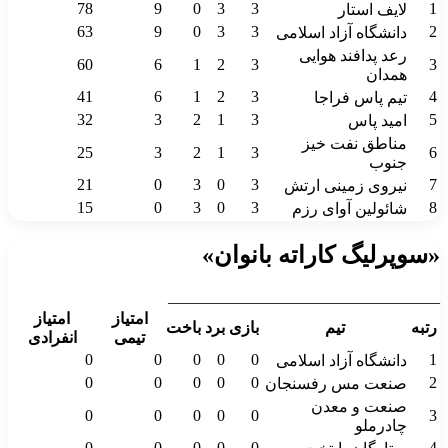
78
9
0
3
3
لایف استار
63
9
0
3
3
دانشگاه آزاد اسلامی
رعد پدافند هوایی
60
6
1
2
3
همدان
41
6
1
2
3
تیم پاس فراجا
32
3
2
1
3
امید پاس
مناطق نفت خیز
25
3
2
1
3
جنوب
21
0
3
0
3
نیروی زمینی ارتش
15
0
3
0
3
شائولین آوای رزم
وپرلیگ کاراته بانوان»
________________________________
امتیاز
امتیاز
به
تیم
بازی
برد
باخت
تیمی
انفرادی
0
0
0
0
0
دانشگاه آزاد اسلامی
0
0
0
0
0
صنعت مس رفسنجان
صنعت و معدن
0
0
0
0
0
چادرملو
0
0
0
0
0