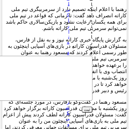
ل
ا
ما با اعلام اینکه تصمیم دارد از سرمربیگری تیم ملی
ی
(
ک
ا
اته انصراف دهد گفت: تا زمانی که قواعد در تیم ملی
ا
خ
ای همه یکسان رعایت نشود و بازیکن‌سالاری حاکم باشد
ر
ت
‌توانم سرمربی تیم ملی کاراته باشم.
ا
ی
ت
ا
گزارش پایگاه خبری کاراته نیوز و به نقل از فارس،‌
ه
ر
ولان فدراسیون کاراته در بازی‌های آسیایی اینچئون به
ی
ر رسمی اعلام کردند که مسعود رهنما به عنوان
ف
)
د
مربی تیم ملی در مسابقات جهانی آلمان هدایت تیم ملی
ر
برعهده خواهد گرفت، اما در کمتر از دو هفته پس از
ا
تصاب وی با اتفاقاتی که رخ داده رهنما مدعی است که
س
 یک‌شنبه با مسئولان فدراسیون کاراته جلسه‌ای برگزار
ی
هد کرد تا در مورد عدم همکاری با تیم ملی کاراته با
و
یس و دبیر فدراسیون صحبت‌هایی را داشته باشد.
ن
پ
عود رهنما در گفت‌وگو با فارس، در مورد جلسه‌ای که
ز
ش
 یکشنبه با مسئولان فدراسیون کاراته برگزار خواهد کرد
ک
ت: مسئولان فدراسیون کاراته لطف کردند پیش از اعزام
ی
 ملی به بازی‌های آسیایی اینچئون من را به عنوان
و
مربی تیم ملی برای مسابقات جهانی معرفی کردند، اما