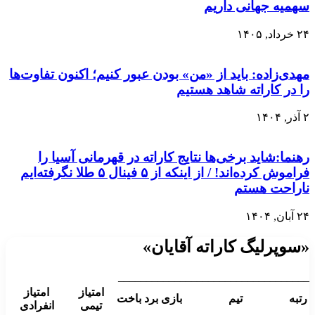
میه جهانی داریم
۱
ی‌زاده: باید از «من» بودن عبور کنیم؛ اکنون تفاوت‌ها
 در کاراته شاهد هستیم
ما:شاید برخی‌ها نتایج کاراته در قهرمانی آسیا را
فراموش کرده‌اند! / از اینکه از ۵ فینال ۵ طلا نگرفته‌ایم
راحت هستم
۱
وپرلیگ کاراته آقایان»
________________________________
امتیاز
امتیاز
به
تیم
بازی
برد
باخت
تیمی
انفرادی