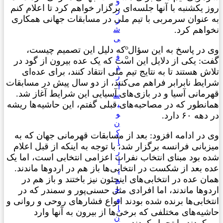
و
 یکشنبه با آنها جلسه‌ای برگزار خواهم کرد تا اعلام کنم
ر
 عنوان سرمربی با تیم ملی در مسابقات جهانی همکاری
ز
ش
واهم کرد.
ی
 در پاسخ به این سؤال که دلیل این تصمیم چیست،
ف
ت: یکی از دلایل این است که یک عده بیرون از گود در
د
ش هستند تا به نتایج تیم ملی انتقاد کنند، برای عده‌ای
ر
ایط نابرابر فراهم می‌کنند، از دو سال پیش در مسابقات
ا
مانی آسیا و در بازی‌های آسیایی این شرایط آغاز شد.
س
انطور که در مصاحبه‌های قبلی گفتم، این حاشیه‌ها ریشه
ی
و
ه ۶۰ دارد.
ن
ک
در ادامه افزود: بعد از مسابقات قهرمانی جهان که به
ا
بانی فرانسه برگزار شد، با توجه به اینکه از قبل اعلام
ر
ه بود مبنای انتخاب نفرات اعزامی انتخابی است، اما یک
ا
 بعد از شکست در انتخابی‌ها باز هم در اردوها ماندند.
ت
ن عده در انتخابی‌های اینچئون نیز باختند و باز هم در
ه
ج
وها ماندند، اما افرادی مثل حسنی‌پور و سمندر که در
ه
خابی‌ها برنده شده بودند انواع فشارهای روحی و روانی و
ا
یه‌های مختلفی که برخی‌ها از بیرون به آنها وارد
ن