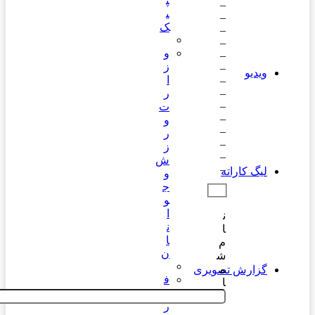
پ
_
_
ی
_
ک
_
_
و
_
ز
ویدیو
_
ا
_
ر
_
ت
_
و
_
ر
_
ز
_
ش
_
لیگ کاراته
و
ج
و
ا
ن
ن
ا
ا
م
ن
ش
م
گزارش تصویری
ف
ا
د
ر