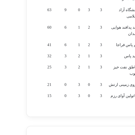
تیمی
انفرادی
شگاه آزاد
3
3
0
9
63
لامی
 پدافند هوایی
3
2
1
6
60
دان
 پاس فراجا
3
2
1
6
41
د پاس
3
1
2
3
32
اطق نفت خیز
3
1
2
3
25
وب
وی زمینی ارتش
3
0
3
0
21
ولین آوای رزم
3
0
3
0
15