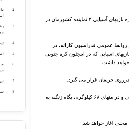
2
دان
اس
در دومین روز از رقابتهای کاراته هفدهمین دوره بازیهای آسیایی ۳ نماینده کشورمان در
3
رعد
هم
4
تیم
ز روابط عمومی فدراسیون کاراته، در
ازیهای آسیایی که در اینچئون کره جنوبی
5
امی
6
من
جن
7
نیر
8
شائ
در وزن منهای ۶۱ کیلوگرم بانوان فاطمه چالاکی و در منهای ۶۸ کیلوگرم، پگاه زنگنه به