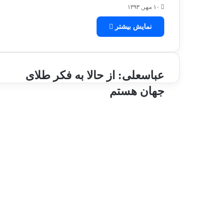
۱۰ مهر, ۱۳۹۳
نمایش بیشتر
ع
عباسعلی: از حالا به فکر طلای
ب
جهان هستم
ا
س
ع
ل
ی
:
ا
ز
ح
ا
ل
ا
ب