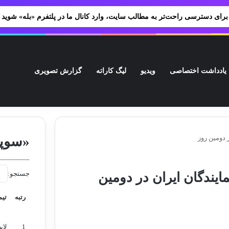
برای دسترسی راحت‌تر به مطالب سایت، وارد کانال ما در پلتفرم «بله» شوید
یادداشت اختصاصی
ویدیو
لیگ کاراته
گزارش تصویری
ژه‌های ورزشی شما
پیوندها
ف
ر دومین روز
«سوپر
_________
جستجو:
مایندگان ایران در دومین
رتبه
تیم
رتبه
تیم
1
لای