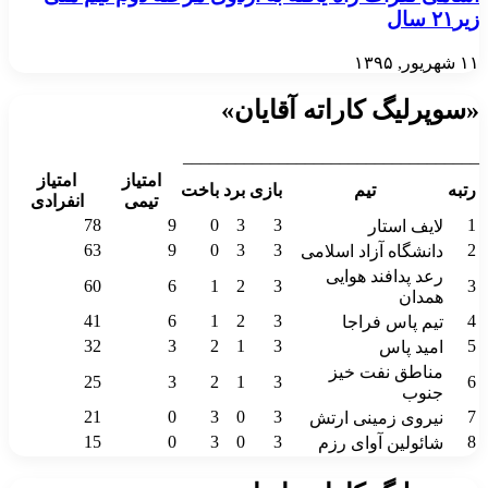
زیر۲۱ سال
۱۱ شهریور, ۱۳۹۵
«سوپرلیگ کاراته آقایان»
__________________________________
امتیاز
امتیاز
رتبه
تیم
بازی
برد
باخت
تیمی
انفرادی
78
9
0
3
3
1
لایف استار
63
9
0
3
3
2
دانشگاه آزاد اسلامی
رعد پدافند هوایی
60
6
1
2
3
3
همدان
41
6
1
2
3
4
تیم پاس فراجا
32
3
2
1
3
5
امید پاس
مناطق نفت خیز
25
3
2
1
3
6
جنوب
21
0
3
0
3
7
نیروی زمینی ارتش
15
0
3
0
3
8
شائولین آوای رزم