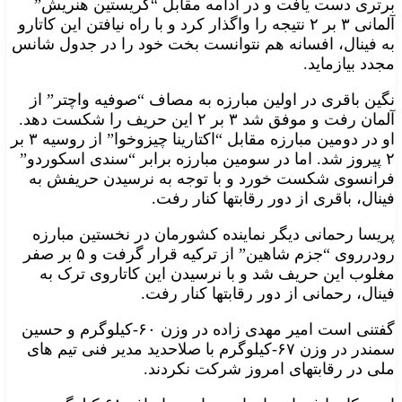
برتری دست یافت و در ادامه مقابل “کریستین هنریش”
آلمانی ۳ بر ۲ نتیجه را واگذار کرد و با راه نیافتن این کاتارو
به فینال، افسانه هم نتوانست بخت خود را در جدول شانس
مجدد بیازماید.
نگین باقری در اولین مبارزه به مصاف “صوفیه واچتر” از
آلمان رفت و موفق شد ۳ بر ۲ این حریف را شکست دهد.
او در دومین مبارزه مقابل “اکتارینا چیزوخوا” از روسیه ۳ بر
۲ پیروز شد. اما در سومین مبارزه برابر “سندی اسکوردو”
فرانسوی شکست خورد و با توجه به نرسیدن حریفش به
فینال، باقری از دور رقابتها کنار رفت.
پریسا رحمانی دیگر نماینده کشورمان در نخستین مبارزه
رودرروی “جزم شاهین” از ترکیه قرار گرفت و ۵ بر صفر
مغلوب این حریف شد و با نرسیدن این کاتاروی ترک به
فینال، رحمانی از دور رقابتها کنار رفت.
گفتنی است امیر مهدی زاده در وزن ۶۰-کیلوگرم و حسین
سمندر در وزن ۶۷-کیلوگرم با صلاحدید مدیر فنی تیم های
ملی در رقابتهای امروز شرکت نکردند.