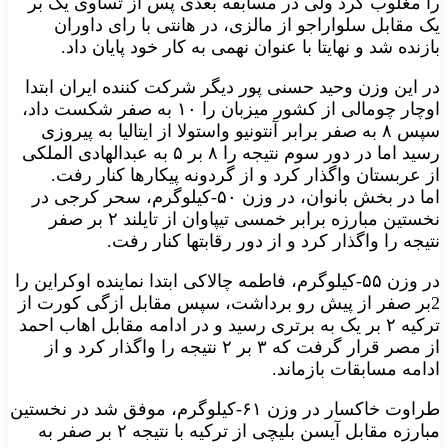
را مغلوب کرد ولی در مسابقه بعدی پس از تساوی یک بر
یک مقابل سلواراجو از مالزی، در هانتی با رای داوران
بازنده شد و نهایتا با عنوان نهمی به کار خود پایان داد.
در این وزن وحید حسنی پور دیگر شرکت کننده ایران ابتدا
اوچار چومالی از کشور میزبان را ۱۰ به صفر شکست داد،
سپس ۸ به صفر برابر آنتونیو واستولا از ایتالیا به پیروزی
رسید اما در دور سوم نتیجه را ۸ بر ۵ به عبدالهادی الملکی
از عربستان واگذار کرد و از گردونه پیکارها کنار رفت.
اما در بخش بانوان، در وزن ۵۰-کیلوگرم، سحر کرجی در
نخستین مبارزه برابر خمسی تیپاوان از تایلند ۲ بر صفر
نتیجه را واگذار کرد و از دور رقابتها کنار رفت.
در وزن ۵۵-کیلوگرم، فاطمه چالاکی ابتدا نماینده اوکراین را
2بر صفر از پیش رو برداشت، سپس مقابل ازگی کورت از
ترکیه ۲ بر یک به برتری رسید و در ادامه مقابل اهاب احمد
از مصر قرار گرفت که ۳ بر ۲ نتیجه را واگذار کرد و از
ادامه مسابقات بازماند.
طراوت خاکسار در وزن ۶۱-کیلوگرم، موفق شد در نخستین
مبارزه مقابل آیسن بلیچی از ترکیه با نتیجه ۲ بر صفر به