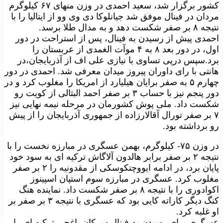
کشور برگزار شد، سعید احمدی در وزن منهای ۶۷ کیلوگرم
مردان در فینال موفق شد جیانلوکا دی وی وو از ایتالیا را با
نتیجه ۸ بر صفر شکست دهد و به مدال طلا برسد.
احمدی پیش از رسیدن به فینال، پس از استراحت در دور
اول، در دور بعد ۸ به ۴ موآت الغمدی از عربستان را
برد.سپس درپی تساوی با نیازی علی اف از آذربایجان،در
هانتی با رای داوران پیروز میدان معرفی شد. احمدی در دور
چهارم ۵ به صفر برایان هیلیارد از امریکا را مغلوب کرد و در
دور پنجم نیز با حساب ۳ بر صفر احمد البثالی از کویت رو
شکست داد. ملی پوش کشورمان در مرحله نیمه نهایی نیز
۷ بر صفر تورال آقالارزاده از جمهوری آذربایجان را از پیش
رو برداشته بود.
در وزن ۷۵- کیلوگرم، بهمن عسگری در مبارزه نخست را با
نتیجه ۲ بر صفر برابر هالدون آلاگاش ترکیه ای به سود خود
پایان برد، در ادامه ایووچتکوسکی از مقدونیه را ۲ بر صفر
مغلوب کرد. عسگری در مبارزه سوم استپان اسپینوز
اکوادوری را با نتیجه ۸ بر صفر شکست داد. نماینده هنگ
کنگ دیگر کاراته کایی بود که عسگری با نتیجه ۳ بر صفر بر
او غلبه کرد.
عسگری برای رسیدن به فینال سرکان یاغچی ترکیه ای را