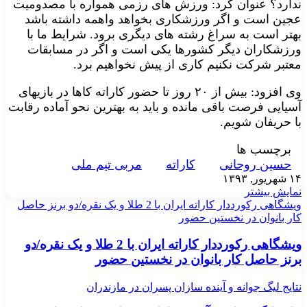
ندارد؟ عنوان کرد: ورزش های رزمی همواره با مصدومیت
عجین است و اگر ورزشکاری بخواهد واهمه داشته باشد
بهتر است به سراغ رشته های دیگری برود. شرایط ما با
ورزشکاران دیگر کشورها یکی است و اگر در مسابقات
معتبر شرکت نکنیم کاری از پیش نخواهیم برد.
وی افزود: بیش از ۲۰ روز تا حضور کاراته کاها در بازیهای
آسیایی فرصت باقی مانده و باید به بهترین نحو آماده رقابت
با حریفان شویم.
برچسب ها
حسین روحانی
کاراته
مربی تیم ملی
۱۴ شهریور, ۱۳۹۳
نمایش بیشتر
ویشگاهی رکورددار کاراته ایران با 2 طلا و یک نقره/دو برنز حاصل
کار بانوان در نخستین حضور
ویشگاهی رکورددار کاراته ایران با 2 طلا و یک نقره/دو
برنز حاصل کار بانوان در نخستین حضور
نتایج لیگ جوانه و آینده سازان پسران در مازندران