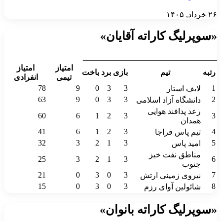
۲۶ خرداد, ۱۴۰۵
«سوپرلیگ کاراته آقایان»
__________________________________
امتیاز
امتیاز
رتبه
تیم
بازی
برد
باخت
تیمی
انفرادی
78
9
0
3
3
1
لایف استار
63
9
0
3
3
2
دانشگاه آزاد اسلامی
رعد پدافند هوایی
60
6
1
2
3
3
همدان
41
6
1
2
3
4
تیم پاس فراجا
32
3
2
1
3
5
امید پاس
مناطق نفت خیز
25
3
2
1
3
6
جنوب
21
0
3
0
3
7
نیروی زمینی ارتش
15
0
3
0
3
8
شائولین آوای رزم
«سوپرلیگ کاراته بانوان»