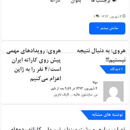
برچسب ها
بانوان
کاراته
۴ شهریور, ۱۳۹۳
۱
نمایش بیشتر
ه
هروی‌: به دنبال نتیجه
ه
هروی: رویدادهای مهمی
ر
ر
نیستیم!!!
پیش روی کاراته ایران
و
و
ی‌
ی
است/۴ نفر را به ژاپن
1 دیدگاه
:
:
اعزام می‌کنیم
ب
ر
مهلا
گ
ه
و
۴ شهریور, ۱۳۹۳ در ۹:۵۹ بعد از ظهر
ف
د
ی
ت
س. سایتتون عالیه… لایک دارین
ن
د
:
ب
ا
ا
د
نوشته های مشابه
ل
ه
ن
ا
ت
ی