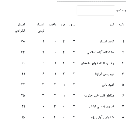
__________________________________
ا
س
جستجو:
ت
/
رتبه
تیم
بازی
برد
باخت
امتیاز
امتیاز
۴
تیمی
انفرادی
ن
رتبه
تیم
بازی
برد
باخت
امتیاز
امتیاز
ف
1
لایف استار
3
3
0
9
78
تیمی
انفرادی
ر
ر
2
دانشگاه آزاد اسلامی
3
3
0
9
63
ا
3
رعد پدافند هوایی همدان
3
2
1
6
60
ب
ه
4
تیم پاس فراجا
3
2
1
6
41
ژ
ا
5
امید پاس
3
1
2
3
32
پ
ن
6
مناطق نفت خیز جنوب
3
1
2
3
25
ا
7
نیروی زمینی ارتش
3
0
3
0
21
ع
ز
8
شائولین آوای رزم
3
0
3
0
15
ا
م