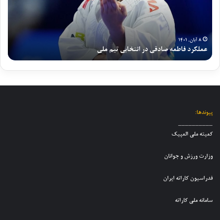
م
ن
د
ش
ا
و
ف
ب
ر
ج
ا
ک
د
و
ط
ه
۸ آبان, ۱۴۰۱
و
ا
عملکرد فاطمه صادقی در انتخابی تیم ملی
گ
م
خ
ی
ن
ه
ب
ت
ا
ص
ر
ی
ن
ا
ا
م
و
د
ز
م
ج
ق
ش
ل
و
ی
ر
پیوندها:
ی
ا
د
ا
__________
ک
ن
ر
ی
کمیته ملی المپیک
ا
ا
ا
ط
ر
ن
ن
ف
وزارت ورزش و جوانان
ا
د
ت
ع
ت
خ
خ
ل
فدراسیون کاراته ایران
ه
ت
ا
ی
ن
ر
ب
ت
و
سامانه ملی کاراته
ا
ی
ی
ج
ن
ت
م