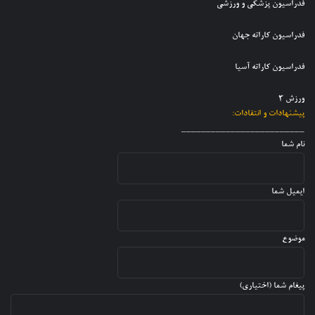
و
ب
فدراسیون پزشکی و ورزشی
ی
م
ا
ر
م
ل
ن
گ
فدراسیون کاراته جهان
م
ی
ا
ز
ل
ک
ن
ا
ی
فدراسیون کاراته آسیا
ا
پ
ر
ر
س
ش
ا
ورزش 3
ر
د
ت
پیشنهادات و انتقادات:
ا
ه
_________________________
ن
نام شما
ایمیل شما
موضوع
پیغام شما (اختیاری)