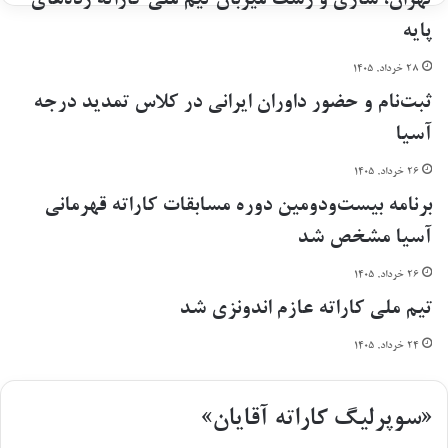
تهران، ساری و رشت میزبان تیم ملی کاراته رده‌های
ی
م
پایه
ج
ه
ه
م
۲۸ خرداد, ۱۴۰۵
ن
ی
ثبت‌نام و حضور داوران ایرانی در کلاس تمدید درجه
ی
پ
س
ی
آسیا
ت
ش
ی
ر
۲۶ خرداد, ۱۴۰۵
م
و
برنامه بیست‌ودومین دوره مسابقات کاراته قهرمانی
!
ی
!
ک
آسیا مشخص شد
!
ا
ر
۲۶ خرداد, ۱۴۰۵
ا
تیم ملی کاراته عازم اندونزی شد
ت
ه
۲۴ خرداد, ۱۴۰۵
ا
ی
ر
«سوپرلیگ کاراته آقایان»
ا
ن