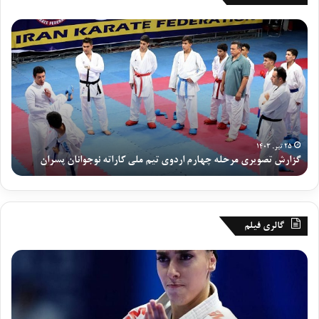
گ
ر
ز
و
ا
ز
ر
پ
ش
ا
ت
ی
ص
ا
و
ن
ی
ی
۲۵ تیر, ۱۴۰۳
گزارش تصویری مرحله چهارم اردوی تیم ملی کاراته نوجوانان پسران
رو
ر
ا
ی
ر
م
د
ر
و
ح
ی
گالری فیلم
ل
ت
ه
ی
ع
گ
چ
م
م
ز
ه
م
ل
ا
ا
ل
ک
ر
ر
ی
ر
ش