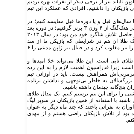
ن تایلند نیز از برخی دیگر از نفرات بهره بردیم
بازیکنان را داشتیم. افرادی که عملکرد این تیم
 سال‌های قبل و یا دوره‌ها قبل مقایسه کنیم؛ در
سال ۲۰۰۹ هر ۴ نماینده ما حذف شدند و در سال ۲۰۱۰ نیز در هنک‌گنگ از ۴ وزن ۳ برنز گرفتیم؛ در دوره بعد
که در مالزی مسابقات برگزار شد یک طلا گرفتیم که آن نیز حاصل تلاش شاگرد خود من بود؛ در سال ۲۰۱۳
ک طلا آن هم در شرایطی که بازیکن ما از سد
عربستان قدرتمند با نتیجه ۸ بر صفر گذشت و بازیکن مصری را نیز مغلوب کرد و در فینال نیز ژاپن مدعی را ۶
سینی خاطرنشان کرد: عیار طلای علی گلشن ۲۴ و طلای نابی است. این طلا می‌تواند خلا امیدها و
است زیرا فدراسیون اهمیت لازم را به این رده
سرمربی‌اش همراهش نیست. باید در اوزانی تیم
 بزرگسالان به خاطر بی‌توجهی و نداشتن برنامه
ن پنج‌گانه چیدمان داشته باشیم.
وشنی را برای این تیم ترسیم کنیم. تک مدال طلای
باشید با استفاده از همین بازیکنان در سوپر لیگ
زان به نفراتی باختند که چند ماه دیگر به عنوان
د بود از تلاش بازیکنان راضی هستم و از مهدی
نم.