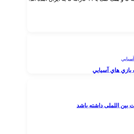
آسيايي
 بازي هاي آسيايي
 بین اللملی داشته باشد