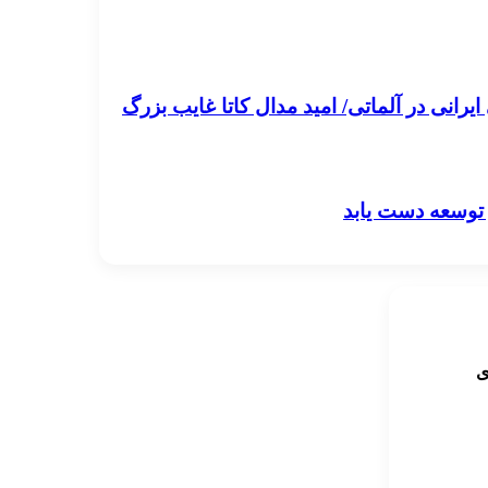
رانی در آلماتی/ امید مدال کاتا غایب بزرگ
 توسعه دست یابد
ی