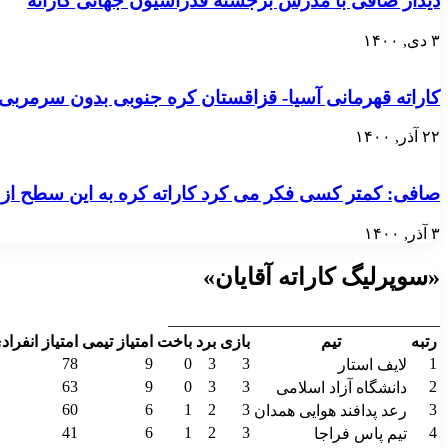
دیدار صافی با مدرس برجسته فدراسیون جهانی کاراته
۳ دی, ۱۴۰۰
کاراته قهرمانی آسیا- قزاقستان کره جنوبی بدون سرمربی ای
۲۲ آذر, ۱۴۰۰
صافی: کمتر کسی فکر می کرد کاراته کره به این سطح از
۳ آذر, ۱۴۰۰
«سوپرلیگ کاراته آقایان»
__________________________________
رتبه
تیم
بازی
برد
باخت
امتیاز تیمی
امتیاز انفراد
78
9
0
3
3
1
لایف استار
63
9
0
3
3
2
دانشگاه آزاد اسلامی
60
6
1
2
3
3
رعد پدافند هوایی همدان
41
6
1
2
3
4
تیم پاس فراجا