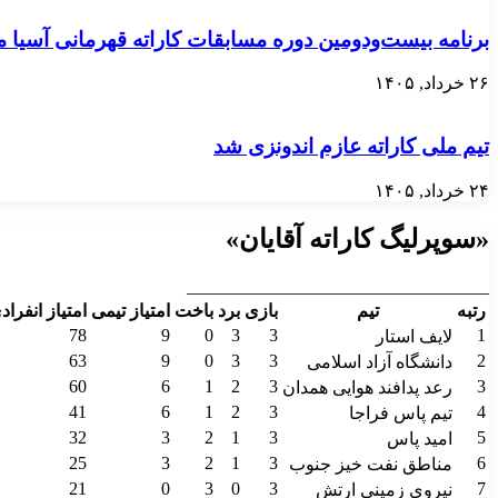
برنامه بیست‌ودومین دوره مسابقات کاراته قهرمانی آسی
۲۶ خرداد, ۱۴۰۵
تیم ملی کاراته عازم اندونزی شد
۲۴ خرداد, ۱۴۰۵
«سوپرلیگ کاراته آقایان»
__________________________________
رتبه
تیم
بازی
برد
باخت
امتیاز تیمی
امتیاز انفراد
78
9
0
3
3
1
لایف استار
63
9
0
3
3
2
دانشگاه آزاد اسلامی
60
6
1
2
3
3
رعد پدافند هوایی همدان
41
6
1
2
3
4
تیم پاس فراجا
32
3
2
1
3
5
امید پاس
25
3
2
1
3
6
مناطق نفت خیز جنوب
21
0
3
0
3
7
نیروی زمینی ارتش