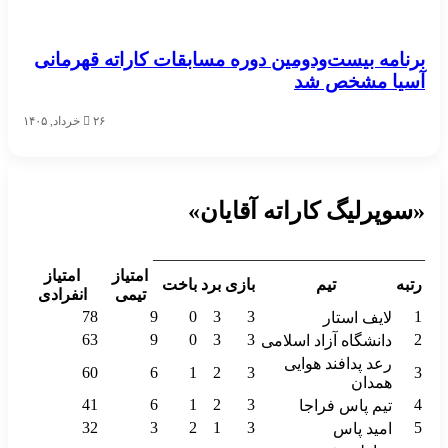
برنامه بیست‌ودومین دوره مسابقات کاراته قهرمانی
آسیا مشخص شد
۲۶ خرداد, ۱۴۰۵
«سوپرلیگ کاراته آقایان»
__________________________________
امتیاز
امتیاز
رتبه
تیم
بازی
برد
باخت
تیمی
انفرادی
78
9
0
3
3
1
لایف استار
63
9
0
3
3
2
دانشگاه آزاد اسلامی
رعد پدافند هوایی
60
6
1
2
3
3
همدان
41
6
1
2
3
4
تیم پاس فراجا
32
3
2
1
3
5
امید پاس