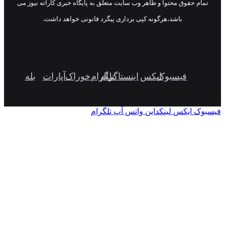
تمام حقوق محتوا و ظاهر وب سایت متعلق به پایگاه خبری کاراته نیوز می
باشد،هرگونه کپی برداری پیگرد قانونی خواهد داشت.
فیسبوک
ایکس
اینستاگرام
تلگرام
خوراک
آپارات
بله
سبوک
ایکس
لینکداین
واتس آپ
تلگرام