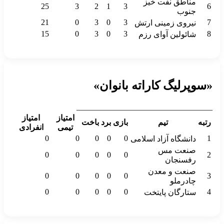
مناطق نفت خیز
25
3
2
1
3
6
جنوب
21
0
3
0
3
7
نیروی زمینی ارتش
15
0
3
0
3
8
شائولین آوای رزم
«سوپرلیگ کاراته بانوان»
__________________________________
امتیاز
امتیاز
رتبه
تیم
بازی
برد
باخت
تیمی
انفرادی
0
0
0
0
0
1
دانشگاه آزاد اسلامی
صنعت مس
0
0
0
0
0
2
رفسنجان
صنعت و معدن
0
0
0
0
0
3
چادرملو
0
0
0
0
0
4
ستارگان پایتخت