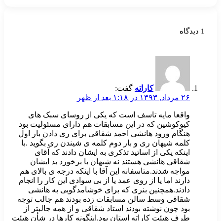
1 دیدگاه
کاراته
گفت:
۲۶ مرداد, ۱۳۹۳ در ۱:۱۸ بعد از ظهر
واقعا مایه تاسف است که یکی از روسای سبک های
کیوکوشین که در این مسابقات هم دارای مسئولیت بود
هنگام ورود هانشی احمد شقاقی برای ری دادن بار اول
کلمه شیهان ری و بار دوم کلمه ی شیندن ری بگوید .با
اینکه یکی از اساتید تذکری به ایشان دادند که آقای
شقاقی هانشی هستند نه شیهان با برخورد بد ایشان
مواجه شدند.متاسفانه این آقا با اینکه درجه ی بالای هم
دارند اما یا از روی عمد یا از بی سوادی این کار را انجام
دادند.همچنین بنری که برای خوشامدگویی به هانشی
شقاقی وسط سالن مسابقات زده بودند هم جالب توجه
بود چون نوشته بودند استاد شقاقی و از همه جالبتر از
طرف هیئت کاراته استان بود.اینگونه کارها در شأن هیئت