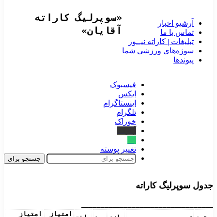
«سوپرلیگ کاراته
آرشیو اخبار
آقایان»
تماس‌ با‌ ما
تبلیغات | کاراته نیــوز
سوژه‌های ورزشی شما
پیوندها
فیسبوک
ایکس
اینستاگرام
تلگرام
خوراک
آپارات
بله
تغییر پوسته
جستجو برای
جدول سوپرلیگ کاراته
__________________________________
امتیاز
امتیاز