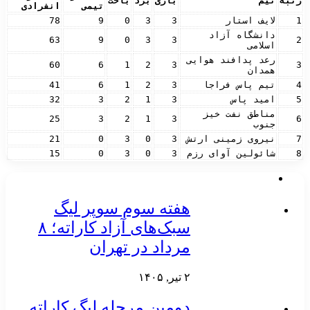
رتبه
تیم
بازی
برد
باخت
تیمی
انفرادی
1
لایف استار
3
3
0
9
78
دانشگاه آزاد
63
9
0
3
3
2
اسلامی
رعد پدافند هوایی
60
6
1
2
3
3
همدان
4
تیم پاس فراجا
3
2
1
6
41
5
امید پاس
3
1
2
3
32
مناطق نفت خیز
25
3
2
1
3
6
جنوب
7
نیروی زمینی ارتش
3
0
3
0
21
8
شائولین آوای رزم
3
0
3
0
15
هفته سوم سوپر لیگ
سبک‌های آزاد کاراته؛ ۸
مرداد در تهران
۲ تیر, ۱۴۰۵
دومین مرحله لیگ کاراته