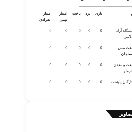
_________________________
بازی
برد
باخت
امتیاز
امتیاز
تیمی
انفرادی
شگاه آزاد
0
0
0
0
0
لامی
عت مس
0
0
0
0
0
سنجان
عت و معدن
0
0
0
0
0
رملو
رگان پایتخت
0
0
0
0
0
صاویر