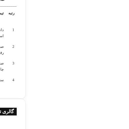
_________
رتبه
تیم
1
دان
اس
2
صن
رف
3
صن
چاد
4
ستا
گالری ت
اخبار