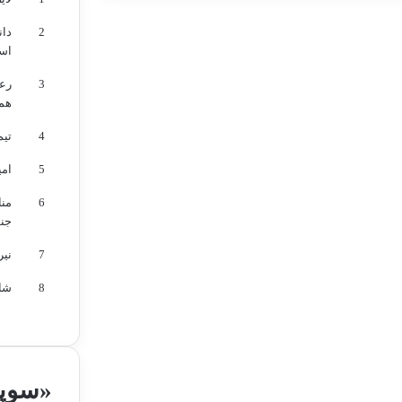
2
دان
اس
اخبار
تلاش گلشادنژآد بدون
3
رعد
هم
مزد ماند
4
تیم
۱۸ مرداد, ۱۴۰۴
5
امی
6
من
جن
7
نیر
8
شائ
«سوپر