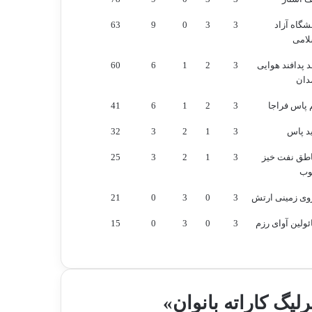
شگاه آزاد
3
3
0
9
63
لامی
 پدافند هوایی
3
2
1
6
60
دان
 پاس فراجا
3
2
1
6
41
د پاس
3
1
2
3
32
اطق نفت خیز
3
1
2
3
25
وب
وی زمینی ارتش
3
0
3
0
21
ولین آوای رزم
3
0
3
0
15
لیگ کاراته بانوان»