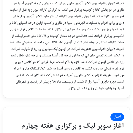
کمیته داوران فدراسیون کلاس آزمون داوری برای کسب اولین درجه داوری آسیا در
مالزی در دو بخش کاتا و کومیته برگزار می کند. به گزارش کاراته نیوز و به نقل از سایت
فدراسیون کاراته، کمیته داوران فدراسیون کاراته در نظر دارد کلاس آزمون و گزینش
داوری برای اعزام به مسابقات قهرمانی آسیا در مالزی و کسب اولین درجه آسیایی کاتا و
کومیته را روز چهارشنبه ۱۰ بهمن ماه در تهران برگزار کند. امتحانات کلاس فوق به زبان
انگلیسی برگزار خواهد شد. *داشتن درجه ممتاز کومیته و JA کاتا ملی *معرفینامه از
هیات کاراته استان مربوطه *شرکت در آزمون زبان انگلیسی و اخذ نمره قبولی *تاییدیه
کمیته داوران فدراسیون *هزینه شرکت در آزمون(یک میلیون ریال) از شرایط شرکت
در کلاس است. تمامی داورانی که دارای درجه JB آسیا هستند و درجه شان باطل شده
باید در کلاس آزمون شرکت کنند. لازم به ذکر است، تنها نفراتی که در کلاس داوری
فوق نمره قبولی دریافت کنند، به کلاس داوری آسیا در شهر کوتاکینابالو مالزی اعزام
می شوند. هزینه اعزام به کلاس داوری آسیا به عهده شرکت کنندگان است. گفتنی
است، دوره داوری آسیا اول تا ششم اردیبشهت ماه ۹۸ و پیش از رقابتهای قهرمانی
آسیا نوجوانان، جوانان و زیر ۲۱ سال برگزار …
اخبار
آغاز سوپر لیگ و برگزاری هفته چهارم