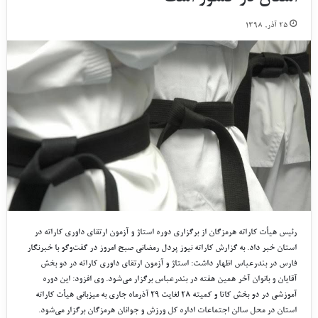
۲۵ آذر, ۱۳۹۸
رئیس هیأت کاراته هرمزگان از برگزارى دوره استاژ و آزمون ارتقاى داورى کاراته در
استان خبر داد. به گزارش کاراته نیوز پردل رمضانى صبح امروز در گفت‌وگو با خبرنگار
فارس در بندرعباس اظهار داشت: استاژ و آزمون ارتقاى داورى کاراته در دو بخش
آقایان و بانوان آخر همین هفته در بندرعباس برگزار مى‌شود. وى افزود: این دوره
آموزشى در دو بخش کاتا و کمیته ۲۸ لغایت ۲۹ آذرماه جارى به میزبانى هیأت کاراته
استان در محل سالن اجتماعات اداره کل ورزش و جوانان هرمزگان برگزار مى‌شود.