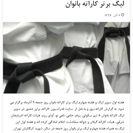
لیگ برتر کاراته بانوان
۶ آذر, ۱۳۹۷
هفته اول سوپر لیگ و هفته چهارم لیگ برتر کاراته بانوان روز جمعه ۹ آذرماه برگزار می
شود. به گزارش کاراته نیوز و به نقل از سایت فدراسیون کاراته، برای حضور در سوپر
لیگ کاراته بانوان ۸ تیم سکوتی، پیام، حامی، نامی نو، آوای رزم، هیات کاراته اذربایجان
شرقی، هیات کاراته گیلان و جوانه صفادشت اعلام امادگی کرده اند و هفته اول این
لیگ به همراه هفته چهارم لیگ برتر بانوان روز جمعه در سالن شهید کبگانیان تهران