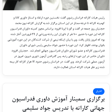
رئیس هیات کاراته خراسان رضوی گفت: نخستین دوره ارتقاء و استاژ داوری کاتا و
کومیته کاراته تا درجه ممتاز در این استان برگزار شد.به گزارش کاراته نیوز محمد
حجتیان روز جمعه در گفت و گو با ایرنا افزود: براساس مجوز کمیته داوران فدراسیون
کاراته این دوره با حضور ۱۰۰ نفر از داوران این رشته ورزشی از ۲۹ فروردین آغاز شده
بود که امروز پایان یافت. وی با بیان اینکه نیمی از شرکت کنندگان در این دوره آموزشی
بانوان بودند، اظهار کرد: این دوره با حضور جواد سلیمی رئیس شورای داوران
فدراسیون کاراته و عضو شورای داوران فدراسیون جهانی انجام شد . حجتیان افزود:
داوران حاضر در این دوره ارتقای رتبه، پس گذراندن آزمون تئوری دیروز، امروز در
آزمون عملی شرکت کردند. وی گفت: در خراسان رضوی حدود ۱۲ هزار کاراته کار بیمه
شده زیر نظر هیات کاراته استان فعالیت دارند.
اخبار
برگزاری سمینار آموزش داوری فدراسیون
جهانی کاراته با تدریس جواد سلیمی