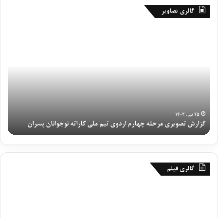
گالری تصاویر
ر
م
و
ر
ز
ح
پ
ل
ا
ه
ی
چ
ا
ه
ن
ا
ی
ر
۱۹ تیر, ۱۴۰۳
روز پایانی اردوی تیم ملی نوجوانان و جوانان دختران برگزار شد
مر
ا
م
ر
ا
د
ن
و
ت
ی
خ
گالری فیلم
ت
ا
ی
ب
گ
م
م
ی
ز
س
م
ت
ا
ا
ل
ی