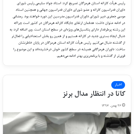
رئیس هیأت کاراته استان هرمزگان تصریح کرد: استاد جواد سلیمى رئیس شوراى
داوران فدراسیون کاراته و عضو شوراى داوران فدراسیون جهانى و همچنین استاد
موسى جعفرى دبیر شوراى داوران فدراسیون مدرسین این دوره خواهند بود. رمضانى
در ادامه عنوان داشت: هدفمان ارتقاى جایگاه کاراته هرمزگان در کشور است چراکه
این رشته پرطرفدار داراى پتانسیل‌هاى ویژه‌اى در سطح استان است. وى اضافه کرد: به
دنبال ایجاد بسترى جدید در کاراته هستیم و از همین رو بخش استعدادیابى را فعال‌تر
از گذشته دنبال مى‌کنیم. رئیس هیأت کاراته استان هرمزگان در پایان خاطرنشان
ساخت: داوران هرمزگانى همیشه در سطح کشور خوش درخشیده‌اند و این موضوع را
قوى‌تر از گذشته و با برنامه‌ریزى بهتر ادامه مى‌دهیم.
اخبار
کاتا در انتظار مدال برنز
۲۶ بهمن, ۱۳۹۷