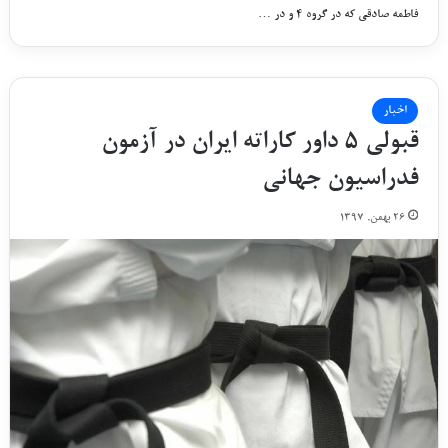
فاطمه صادقی که در گروه ۴ و در …
اخبار
ﻗﺒﻮﻟﯽ ۵ ﺩﺍﻭﺭ ﮐﺎﺭﺍﺗﻪ ﺍﯾﺮﺍﻥ ﺩﺭ ﺁﺯﻣﻮﻥ
ﻓﺪﺭﺍﺳﯿﻮﻥ ﺟﻬﺎﻧﯽ
۲۶ بهمن, ۱۳۹۷