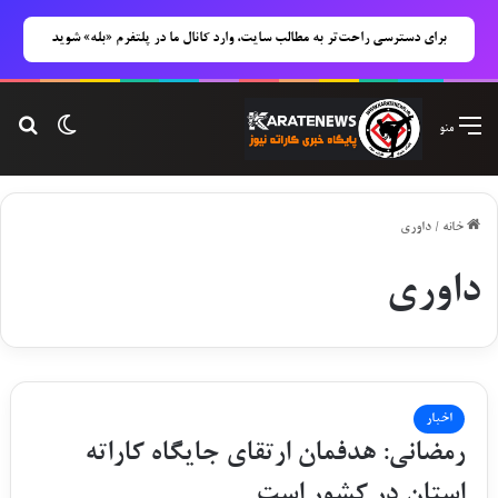
برای دسترسی راحت‌تر به مطالب سایت، وارد کانال ما در پلتفرم «بله» شوید
تغییر پوس
جست
منو
خانه
/
داوري
داوري
اخبار
رمضانى: هدفمان ارتقاى جایگاه کاراته
استان در کشور است