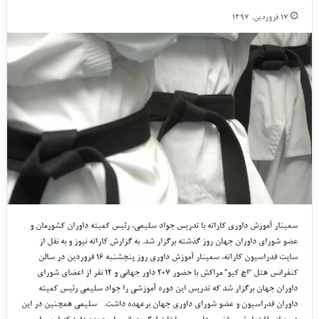
۱۷ فروردین, ۱۳۹۷
سمینار آموزش داوری کاراته با تدریس جواد سلیمی، رئیس کمیته داوران کشورمان و
عضو شورای داوران جهان روز گذشته برگزار شد. به گزارش کاراته نیوز و به نقل از
سایت فدراسیون کاراته، سمینار آموزش داوری روز پنجشنبه ۱۶ فروردین در سالن
کنفرانس هتل “اچ کیو” مراکش با حضور ۲۰۷ داور جهانی و ۱۲ نفر از اعضای شورای
داوران جهان برگزار شد که تدریس این دوره آموزشی را جواد سلیمی رئیس کمیته
داوران فدراسیون و عضو شورای داوری جهان برعهده داشت. سلیمی همچنین در این