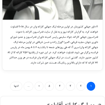
۴ داور جهانی کشورمان در اولین مرحله لیگ جهانی کاراته وان در سال ۲۰۱۸ قضاوت
خواهند کرد. به گزارش کاراته نیوز و به نقل از سایت فدراسیون کاراته، با دعوت
فدراسیون جهانی کاراته، جواد سلیمی رئیس کمیته داوران فدراسیون و عضو شورای
داوری جهان، مجید قربانی، المیرا گوزل زاده و حسن خرقانی در اولین مرحله لیگ
جهانی کاراته وان(سری آ) که طی روزهای جمعه تا یکشنبه ۶ تا ۸ بهمن ماه در پاریس
فرانسه برگزار می شود، قضاوت خواهند کرد. در این دوره از رقابتها ۷۵۶ کاراته کا از ۸۱
کشور حضور دارند. گفتنی است، در لیگ جهانی کاراته وان فرانسه در هر وزن حداکثر
۶۴ کاراته کا که دارای بالاترین رنکینگ هستند حق شرکت دارند.
۱
۲
۳
۴
۵
»
...
انتها