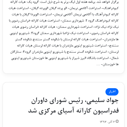
برگزار خواهد شد. برنامه هفته اول لیگ برتر به شرح ذیل است: گروه یک: هیات کاراته
کبودراهنگ- استراحت آکادمی نریمان- الو پرده گیلان الوپرده گیلان- استراحت هیات
کاراته کبودرآهنگ با آکادمی نریمان آکادمی نریمان- استراحت الوپردا گیلان با هیات
کاراته کبودراهنگ گروه ۲: شهرداری سمنان- استراحت هیات کاراته خراسان رضوی با
نیک نژاد نیک نژاد- استراحت شهرداری سمنان- هیات کاراته خراسان رضوی هیات
کاراته خراسان رضوی- استراحت نیک نژادبا شهرداری سمنان گروه3: شیتوریو اینویی
ها مازندران- استراحت هیات کاراته لرستان با شالوده گستر سنندج شالوده گستر
سنندج- استراحت شیتوریو اینویی مازندران با هیات کاراته لرستان هیات کاراته
لرستان- استراحت شالوده گستر سنندج با شیتوریو اینویی مازندران گروه4: ستارگان
شمال- استراحت باشگاه البرز شیراز با شیتوریو اینویی ها خوزستان شیتوریو اینویی
ها خوزستان- …
اخبار
جواد سلیمی، رئیس شورای داوران
فدراسیون کاراته آسیای مرکزی شد
۶ آذر, ۱۳۹۷