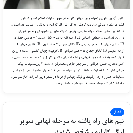
ﻧﺘﺎﯾﺞ ﺁﺯﻣﻮﻥ ﺩﺍﻭﺭﯼ ﻓﺪﺭﺍﺳﯿﻮﻥ ﺟﻬﺎﻧﯽ ﮐﺎﺭﺍﺗﻪ ﺩﺭ ﺩﻭﺑﯽ ﺍﻣﺎﺭﺍﺕ ﺍﻋﻼﻡ ﺷﺪ ﻭ ۵ ﺩﺍﻭﺭ
ﮐﺸﻮﺭﻣﺎﻥﻧﻤﺮﻩ ﻗﺒﻮﻟﯽ ﺩﺭﯾﺎﻓﺖ ﮐﺮﺩﻧﺪ . ﺑﻪ ﮔﺰﺍﺭﺵ کاراته نیوز و به نقل از ﺳﺎﯾﺖ ﻓﺪﺭﺍﺳﯿﻮﻥ
ﮐﺎﺭﺍﺗﻪ، ﺑﺮ ﺍﺳﺎﺱ ﺍﻋﻼﻡ ﺟﻮﺍﺩ ﺳﻠﯿﻤﯽ، ﺭﺋﯿﺲ ﮐﻤﯿﺘﻪ ﺩﺍﻭﺭﺍﻥ ﮐﺸﻮﺭﻣﺎﻥ ﻭ ﻋﻀﻮ ﺷﻮﺭﺍﯼ
ﺩﺍﻭﺭﺍﻥ ﻓﺪﺭﺍﺳﯿﻮﻥ ﺟﻬﺎﻧﯽ، ﺍﺳﺎﻣﯽ ﻗﺒﻮﻝ ﺷﺪﮔﺎﻥ ﺑﻪ ﺷﺮﺡ ﺫﯾﻞ ﺍﺳﺖ: ۱ – ﻣﻮﺳﯽ ﺟﻌﻔﺮﯼ
JB ﮐﺎﺗﺎﯼ ﺟﻬﺎﻥ ۲ – ﺻﻔﺮ ﺭﺣﯿﻤﯽ JB ﮐﺎﺗﺎﯼ ﺟﻬﺎﻥ ۳ -ﺭﺿﺎ ﺗﻮﭘﯽ JB ﮐﺎﺗﺎﯼ ﺟﻬﺎﻥ ۴ –
ﺁﺯﺍﺩﻩ ﻋﻘﯿﻠﯽ JB ﮐﺎﺗﺎﯼ ﺟﻬﺎﻥ ۵ – ﻫﻠﻦ ﺳﭙﺎﻫﯽ JB ﮐﻮﻣﯿﺘﻪ ﺟﻬﺎﻥ ﮔﻔﺘﻨﯽ ﺍﺳﺖ؛ ﺩﺍﻭﺭﺍﻥ
ﻗﺒﻮﻝ ﺷﺪﻩ ﺑﻪ ﻫﻤﺮﺍﻩ ﻣﺠﯿﺪ ﻗﺮﺑﺎﻧﯽ، ﺭﺿﺎ ﺧﺎﺩﻣﯿﺎﻥ ، ﺍﻟﻤﯿﺮﺍ ﮔﻮﺯﻝ ﺯﺍﺩﻩ ،ﻣﺤﻤﺪ ﻣﺤﻤﺪﺧﺎﻧﯽ ،
ﺍﮐﺒﺮ ﺩﻫﻘﺎﻥ، ﺣﺴﻦ ﺧﺮﻗﺎﻧﯽ ﻭ ﻣﻨﻮﭼﻬﺮ ﺣﺎﺟﯽ ﻣﺤﻤﺪﯾﺎﻥ ﺑﻪ ﻣﺪﺕ ۳ ﺭﻭﺯﻣﺴﺎﺑﻘﺎﺕ ﻟﯿﮓ
ﺟﻬﺎﻧﯽ ﺍﻣﺎﺭﺍﺕ ﺭﺍ ﻗﻀﺎﻭﺕ ﺧﻮﺍﻫﻨﺪ ﮐﺮﺩ ﻭ ﺟﻮﺍﺩ ﺳﻠﯿﻤﯽ ﻧﯿﺰ ﺑﻌﻨﻮﺍﻥ ﻣﺪﯾﺮ ﺗﺎﺗﺎﻣﯽ ۴ ﺩﺭ ﺍﯾﻦ
ﻣﺴﺎﺑﻘﺎﺕ ﺣﻀﻮﺭ ﺩﺍﺭﺩ . ﺭﻗﺎﺑﺘﻬﺎﯼ ﻟﯿﮓ ﺟﻬﺎﻧﯽ ﺍﺯ ﻓﺮﺩﺍ ﺩﺭ ﺷﻬﺮ ﺩﻭﺑﯽ ﺍﻣﺎﺭﺍﺕ ﺁﻏﺎﺯ ﻣﯽ ﺷﻮﺩ
ﻭ ﻧﻤﺎﯾﻨﺪﮔﺎﻥ ﮐﺸﻮﺭﻣﺎﻥ ﺑﻪﻣﺼﺎﻑ ﺣﺮﯾﻔﺎﻥ ﺧﻮﺍﻫﻨﺪ ﺭﻓﺖ
اخبار
تیم های راه یافته به مرحله نهایی سوپر
لیگ کاراته مشخص شدند