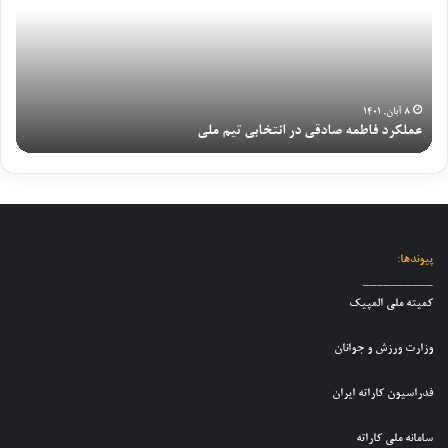
ر
ب
ی
م
ش
ق
ن
م
ش
ه
و
ل
ب
ب
ج
ی
ک
ه
و
ک
ه
م
۱۶ مرداد, ۱۳۹۹
ا
ا
گزارش شبکه خبر از شرایط فعلی تیم ملی کاراته
مس
خ
ن
ن
ر
ب
ع
ا
ا
ر
س
ن
ت
ا
گ
و
ه
ز
ر
ج
ن
ش
ی
و
و
ر
د
پیوندها:
ا
ج
ا
ر
__________
ن
و
ی
ا
کمیته ملی المپیک
ا
ا
ط
و
ن
ن
ف
ل
وزارت ورزش و جوانان
د
ا
ع
ی
خ
ن
ل
ن
فدراسیون کاراته ایران
ت
پ
ی
م
ر
س
ت
ر
ا
سامانه ملی کاراته
ر
ی
ح