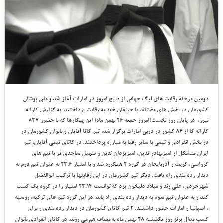
دومین مرحله رقابت های لیگ جهانی از صبح امروز در امارات آغاز شد و ملی پوشان
کشورمان در بخش های مختلف با حریفان خود به رقابت پرداختند. به گزارش کاراته
نیوز، در پایان روز نخست(امروز جمعه ۲۶ بهمن ماه) این پیکارها که با حضور ۸۳۷
کاراته کا از ۸۶ کشور در دوبی امارات برگزار شد، تیم کاتا آقایان و بانوان کشورمان در
دو بخش انفرادی و تیمی با سایر رقبا به مبارزه پرداختند. در کاتای تیمی آقایان، تیم
ایران متشکل از امیربهادر تدین، امیریزدان تدین و سهیل ساجدی فر با تیم های
کرواسی، کویت و آذربایجان در گروه ۲ همگروه شد و با امتیاز ۲۳.۶ به عنوان تیم دوم به
دیدار رده بندی راه یافت. دیگر تیم کشورمان در این رقابتها با ترکیب ابوالفضل
شهرجردی، علی زند و میلاد دلیخون بود که توانست ۲۳.۱۴ امتیاز را در گروه یک کسب
کند و به عنوان تیم سوم به دیدار رده بندی راه یابد. در این گروه تیم های ترکیه، روسیه
، اسپانیا و امارات حضور داشتند. ۲ تیم کاتای کشورمان در دیدار رده بندی و برای
کسب مدال برنز روز یکشنبه ۲۸ بهمن ماه به مصاف هم می روند. در کاتای انفرادی بانوان