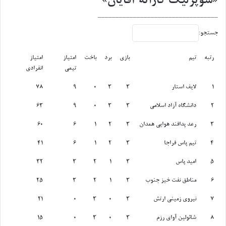
«سوپرلیگ کاراته آقایان»
__________________________________
جستجو:
رتبه
تیم
بازی
برد
باخت
امتیاز
امتیاز
تیمی
انفرادی
رتبه
تیم
بازی
برد
باخت
امتیاز
امتیاز
1
لایف استار
3
3
0
9
78
تیمی
انفرادی
2
دانشگاه آزاد اسلامی
3
3
0
9
63
3
رعد پدافند هوایی همدان
3
2
1
6
60
4
تیم پاس فراجا
3
2
1
6
41
5
امید پاس
3
1
2
3
32
6
مناطق نفت خیز جنوب
3
1
2
3
25
7
نیروی زمینی ارتش
3
0
3
0
21
8
شائولین آوای رزم
3
0
3
0
15