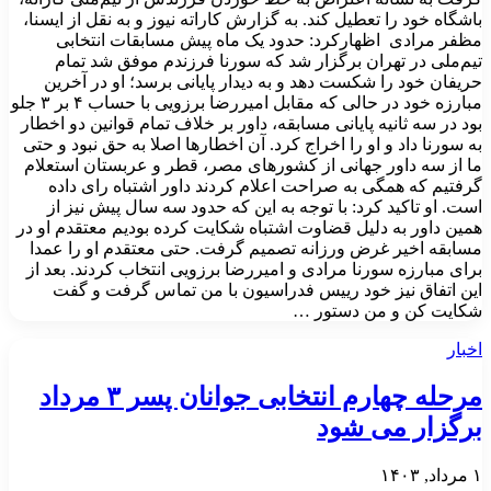
باشگاه خود را تعطیل کند. به گزارش کاراته نیوز و به نقل از ایسنا،
مظفر مرادی اظهارکرد: حدود یک ماه پیش مسابقات انتخابی
تیم‌ملی در تهران برگزار شد که سورنا فرزندم موفق شد تمام
حریفان خود را شکست دهد و به دیدار پایانی برسد؛ او در آخرین
مبارزه خود در حالی که مقابل امیررضا برزویی با حساب ۴ بر ۳ جلو
بود در سه ثانیه پایانی مسابقه، داور بر خلاف تمام قوانین دو اخطار
به سورنا داد و او را اخراج کرد. آن اخطارها اصلا به حق نبود و حتی
ما از سه داور جهانی از کشورهای مصر، قطر و عربستان استعلام
گرفتیم که همگی به صراحت اعلام کردند داور اشتباه رای داده
است. او تاکید کرد: با توجه به این که حدود سه سال پیش نیز از
همین داور به دلیل قضاوت اشتباه شکایت کرده بودیم معتقدم او در
مسابقه اخیر غرض ورزانه تصمیم گرفت. حتی معتقدم او را عمدا
برای مبارزه سورنا مرادی و امیررضا برزویی انتخاب کردند. بعد از
این اتفاق نیز خود رییس فدراسیون با من تماس گرفت و گفت
شکایت کن و من دستور …
اخبار
مرحله چهارم انتخابی جوانان پسر ۳ مرداد
برگزار می شود
۱ مرداد, ۱۴۰۳