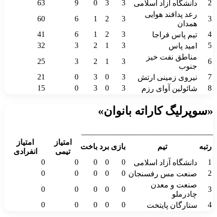
63
9
0
3
3
2
دانشگاه آزاد اسلامی
رعد پدافند هوایی
60
6
1
2
3
3
همدان
41
6
1
2
3
4
تیم پاس فراجا
32
3
2
1
3
5
امید پاس
مناطق نفت خیز
25
3
2
1
3
6
جنوب
21
0
3
0
3
7
نیروی زمینی ارتش
15
0
3
0
3
8
شائولین آوای رزم
«سوپرلیگ کاراته بانوان»
__________________________________
امتیاز
امتیاز
رتبه
تیم
بازی
برد
باخت
تیمی
انفرادی
0
0
0
0
0
1
دانشگاه آزاد اسلامی
0
0
0
0
0
2
صنعت مس رفسنجان
صنعت و معدن
0
0
0
0
0
3
چادرملو
0
0
0
0
0
4
ستارگان پایتخت