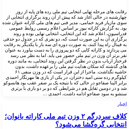
رقابت های مرحله نهایی انتخابی تیم ملی رده های پایه از روز
چهارشنبه در حالی آغاز شد که پیش از آن روند برگزاری انتخابی از
سوی مازیار فرید خمامی، مدیر فنی تیم های ملی کاراته عنوان شده
بود. به گزارش کاراته نیوز بر اساس اعلام رسمی روابط عمومی
فدراسیون، اعلام شد که این انتخابی، انتخابی نهایی بوده و روند
برگزاری آن به این صورت است که، دو نفری که در جدول دو حذفی
به فینال راه پیدا کنند، به صورت دوره ای سه بار با یکدیگر به رقابت
می پردازند و کاراته کایی که دو پیروزی را به دست بیاورد به عنوان
نفر برتر آن وزن در تیم ملی حضور می یابد. اما به نظر می رسد
فرخناز ارباب بدون در نظر گرفتن این روند انتخابی، به مانند دوره
های گذشته که سکان هدایت تیم ملی را برعهده داشت، بدون
حاشیه نگذاشت. ماجرا از این قرار است که در وزن منفی ۶۱
کیلوگرم رده سنی امید دختران، در یکی از بازی ها مهرنگار احمدی
برابر الینا صفاجو در حالی که با نتیجه یک بر صفر عقب بود هانسوکو
شد و در دومین تقابل هم در شرایطی که دو بر دو بازی با برتری
سنشو به سود صفاجو ادامه داشت، احمدی …
اخبار
کلاف سردرگم ۲ وزن تیم ملی کاراته بانوان؛
انتخابی گره‌گشا می‌شود؟