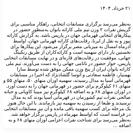
۲۱ خرداد, ۱۴۰۴
به‌نظر می‌رسد برگزاری مسابقات انتخابی، راهکار مناسبی برای
گزینش نفرات ۲ وزن تیم ملی کاراته بانوان به‌منظور حضور در
پیکارهای انتخابی قهرمانی جهان در پاریس باشد. به گزارش کاراته
نیوز و به نقل از ایرنا، رقابت‌های کاراته قهرمانی جهان، اواسط
آذرماه امسال به میزبانی مصر برگزار می‌شود. این پیکارها برای
نخستین بار دارای سهمیه است و کاراته‌کاران از طریق رنکینگ
جهانی، موفقیت در رقابت‌های قاره‌ای و در نهایت مسابقات انتخابی
پاریس، جواز حضور در تاتامی جهانی را به دست می‌آورند. تیم ملی
کاراته بانوان ایران از پنج وزن ممکن موفق شده توسط سارا
بهمنیار، فاطمه سعادتی و آتوسا گلشادنژاد که اخیرا در مسابقات
قهرمانی آسیا به مدال رسیدند، سهمیه اوزان منهای ۵۰، منهای ۵۵ و
منهای ۶۱ کیلوگرم برای حضور در قهرمانی جهان را به دست آورد.
در اوزان منهای ۶۸ و به اضافه ۶۸ کیلوگرم نیز مبینا کاویانی و حنانه
صالحی نفرات تیم کشورمان در قهرمانی آسیا بودند که به مدال
نرسیدند و طبعا از رسیدن به سهمیه نیز بازماندند. با این حال هنوز
یک مرحله برای کسب سهمیه باقی مانده و آن نیز مسابقات انتخابی
در فرانسه است که اواسط مهرماه در پاریس برگزار خواهد شد.
به‌نظر می‌رسد برای شناخت نفرات اعزامی اوزان منهای ۶۸ و به
اضافه …