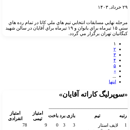
۲۹ خرداد, ۱۴۰۳
مرحله نهايي مسابقات انتخابي تيم هاي ملي كاتا در تمام رده هاي
سني ۱۵ تيرماه براي بانوان و ۱۹ تيرماه براي آقايان در سالن شهيد
كبگانيان تهران برگزار مي گردد.
۱
۲
۳
۴
۵
»
...
انتها
«سوپرلیگ کاراته آقایان»
__________________________________
امتیاز
امتیاز
رتبه
تیم
بازی
برد
باخت
تیمی
انفرادی
78
9
0
3
3
1
لایف استار