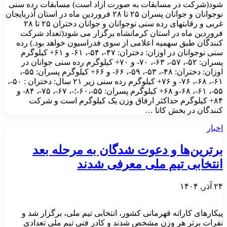
شود(شرکت در مسابقات به صورت آزاد است) مسابقات رده سنی
نوجوانان و جوانان پسران ۲۵ تا ۲۸ فروردین ماه در استان آذربایجان
غربی و رقابتهای رده سنی نوجوانان و جوانان دختران ۲۵ تا ۲۸
فروردین ماه در استان کرمانشاه برگزار می شود(تعداد شرکت
کنندگان طبق سهمیه اعلامی از سوی فدراسیون خواهد بود.) رده
سنی نوجوانان در اوزان: دختران: ۴۷-، ۵۴-، ۶۱- و ۶۱+ کیلوگرم
پسران: ۵۲-، ۵۷-، ۶۳-، ۷۰- و ۷۰+ کیلوگرم رده سنی جوانان در
اوزان: دختران: ۴۸-، ۵۳-، ۵۹-، ۶۶- و ۶۶+ کیلوگرم پسران: ۵۵-،
۶۱-، ۶۸-، ۷۶- و ۷۶+ کیلوگرم رده سنی زیر ۲۱ سال: دختران : ۵۰-،
۵۵-، ۶۱-، ۶۸-و ۶۸+ کیلوگرم پسران: ۵۵-،۶۰-؛-، ۶۷-، ۷۵-، ۸۴- و
۸۴+ کیلوگرم حداکثر ارفاق وزن یک کیلوگرم است و شرکت
کنندگان در بخش کاتا …
اخبار
برترین‌ها و دعوت شدگان به مرحله بعد
انتخابی تیم ملی معرفی شدند
۲۴ آذر, ۱۴۰۴
پیکارهای کاراته قهرمانی کشور، انتخابی تیم ملی، برگزار شد و
نفرات برتر هر وزن مشخص شدند و کادر فنی تیم ملی تعدادی