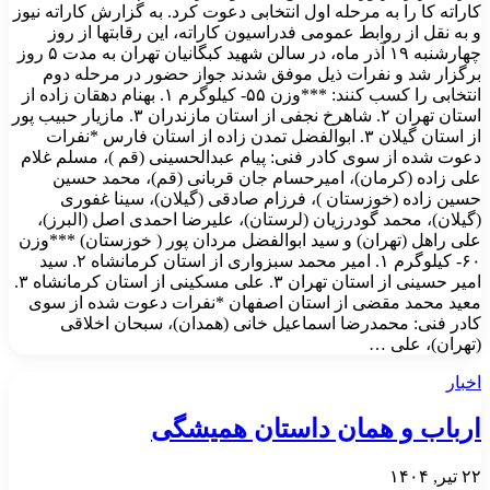
کاراته کا را به مرحله اول انتخابی دعوت کرد. به گزارش کاراته نیوز
و به نقل از روابط عمومی فدراسیون کاراته، این رقابتها از روز
چهارشنبه ۱۹ آذر ماه، در سالن شهید کبگانیان تهران به مدت ۵ روز
برگزار شد و نفرات ذیل موفق شدند جواز حضور در مرحله دوم
انتخابی را کسب کنند: ***وزن ۵۵- کیلوگرم ۱. بهنام دهقان زاده از
استان تهران ۲. شاهرخ نجفی از استان مازندران ۳. مازیار حبیب پور
از استان گیلان ۳. ابوالفضل تمدن زاده از استان فارس *نفرات
دعوت شده از سوی کادر فنی: پیام عبدالحسینی (قم )، مسلم غلام
علی زاده (کرمان)، امیرحسام جان قربانی (قم)، محمد حسین
حسین زاده (خوزستان )، فرزام صادقی (گیلان)، سینا غفوری
(گیلان)، محمد گودرزیان (لرستان)، علیرضا احمدی اصل (البرز)،
علی راهل (تهران) و سید ابوالفضل مردان پور ( خوزستان) ***وزن
۶۰- کیلوگرم ۱. امیر محمد سبزواری از استان کرمانشاه ۲. سید
امیر حسینی از استان تهران ۳. علی مسکینی از استان کرمانشاه ۳.
معید محمد مقضی از استان اصفهان *نفرات دعوت شده از سوی
کادر فنی: محمدرضا اسماعیل خانی (همدان)، سبحان اخلاقی
(تهران)، علی …
اخبار
ارباب و همان داستان همیشگی
۲۲ تیر, ۱۴۰۴