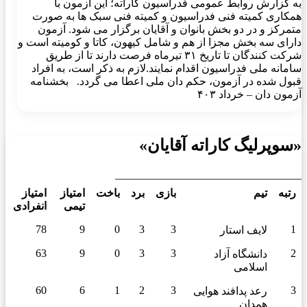
به گزارش روابط عمومی فدراسیون کاراته؛ این آزمون با
همکاری کمیته فنی فدراسیون و کمیته فنی سبک ها به صورت
متمرکز و در دو بخش بانوان و آقایان برگزار می شود. آزمون
دارای سه بخش مجزا از هم و شامل کیهون، کاتا و کومیته است و
شرکت کنندگان تا تاریخ ۳۱ تیرماه فرصت دارند تا از طریق
سامانه ملی فدراسیون اقدام نمایند.لازم به ذکر است، به افراد
قبول شده در آزمون، حکم دان ملی اعطا می گردد. بخشنامه
آزمون دان – خرداد ۴۰۳
«سوپرلیگ کاراته آقایان»
__________________________________
رتبه
تیم
بازی
برد
باخت
امتیاز
امتیاز
تیمی
انفرادی
78
9
0
3
3
1
لایف استار
63
9
0
3
3
2
دانشگاه آزاد
اسلامی
60
6
1
2
3
3
رعد پدافند هوایی
همدان