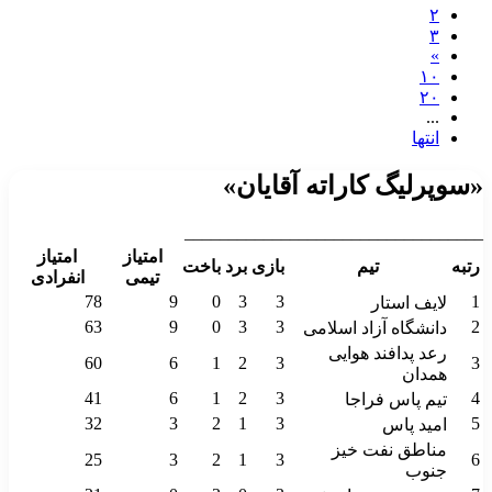
۲
۳
»
۱۰
۲۰
...
انتها
«سوپرلیگ کاراته آقایان»
__________________________________
امتیاز
امتیاز
رتبه
تیم
بازی
برد
باخت
تیمی
انفرادی
78
9
0
3
3
1
لایف استار
63
9
0
3
3
2
دانشگاه آزاد اسلامی
رعد پدافند هوایی
60
6
1
2
3
3
همدان
41
6
1
2
3
4
تیم پاس فراجا
32
3
2
1
3
5
امید پاس
مناطق نفت خیز
25
3
2
1
3
6
جنوب