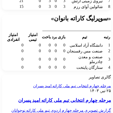
21
0
3
0
3
7
نیروی زمینی ارتش
15
0
3
0
3
8
شائولین آوای رزم
«سوپرلیگ کاراته بانوان»
__________________________________
امتیاز
امتیاز
رتبه
تیم
بازی
برد
باخت
تیمی
انفرادی
0
0
0
0
0
1
دانشگاه آزاد اسلامی
0
0
0
0
0
2
صنعت مس رفسنجان
صنعت و معدن
0
0
0
0
0
3
چادرملو
0
0
0
0
0
4
ستارگان پایتخت
گالری تصاویر
مرحله چهارم انتخابی تیم ملی کاراته امید پسران
۲۵ تیر, ۱۴۰۳
مرحله چهارم انتخابی تیم ملی کاراته امید پسران
گزارش تصویری مرحله چهارم اردوی تیم ملی کاراته نوجوانان