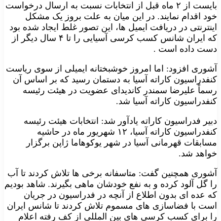
بایست از ۲ ماه قبل از انتخابات نسبت به ارسال درخواست
خود اقدام نمایند. در این میان به علت بروز یک مشکل
اینترنتی در دریافت ایمیل ها، این تصور غلط ایجاد شده بود
که ایران شانس کسب کرسی آسیایی را تا ۴ سال دیگر از
دست داده است .
آشوری افزود: اما امروز خوشبختانه ایمیلی از سوی ریاست
کنفدراسیون کاراته آسیا به دستمان رسید که بر اساس آن
رسماً علیرضا سمندر کاندیدای عضویت در هیئت رئیسه
کنفدراسیون کاراته آسیا شد.
دبیر فدراسیون کاراته یادآور شد: انتخابات هیئت رئیسه
کنفدراسیون کاراته آسیا، ۱۲ شهریور ماه در حاشیه
مسابقات قهرمانی آسیا در شهر یوکوهاما ژاپن برگزار
خواهد شد.
آشوری همچنین گفت: متاسفانه برخی ها تلاش کردند تا آب
را گل آلود کرده و به نفع خودشان ماهی بگیرند. شاهد بودیم
که عده ای بدون اطلاع از آنچه در فدراسیون در جریان
است با فضاسازی های مسموم تلاش کردند تا شانس ایران
را برای کسب کرسی های بین المللی از کف رفته اعلام