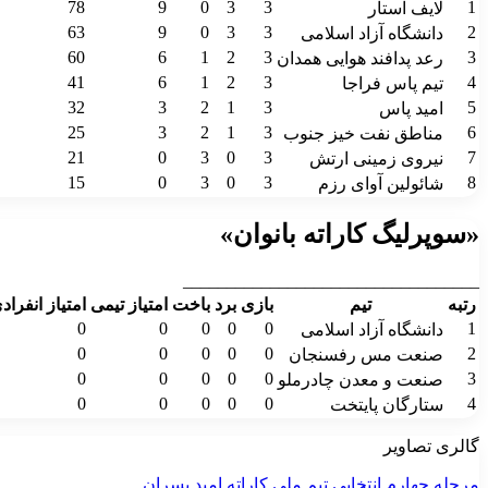
78
9
0
3
3
1
لایف استار
63
9
0
3
3
2
دانشگاه آزاد اسلامی
60
6
1
2
3
3
رعد پدافند هوایی همدان
41
6
1
2
3
4
تیم پاس فراجا
32
3
2
1
3
5
امید پاس
25
3
2
1
3
6
مناطق نفت خیز جنوب
21
0
3
0
3
7
نیروی زمینی ارتش
15
0
3
0
3
8
شائولین آوای رزم
«سوپرلیگ کاراته بانوان»
__________________________________
رتبه
تیم
بازی
برد
باخت
امتیاز تیمی
امتیاز انفراد
0
0
0
0
0
1
دانشگاه آزاد اسلامی
0
0
0
0
0
2
صنعت مس رفسنجان
0
0
0
0
0
3
صنعت و معدن چادرملو
0
0
0
0
0
4
ستارگان پایتخت
گالری تصاویر
مرحله چهارم انتخابی تیم ملی کاراته امید پسران