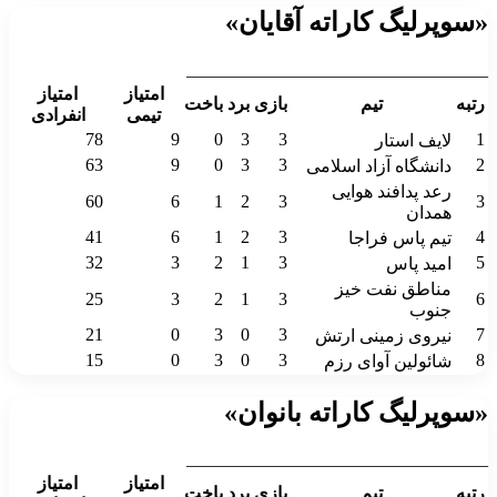
«سوپرلیگ کاراته آقایان»
__________________________________
امتیاز
امتیاز
رتبه
تیم
بازی
برد
باخت
تیمی
انفرادی
78
9
0
3
3
1
لایف استار
63
9
0
3
3
2
دانشگاه آزاد اسلامی
رعد پدافند هوایی
60
6
1
2
3
3
همدان
41
6
1
2
3
4
تیم پاس فراجا
32
3
2
1
3
5
امید پاس
مناطق نفت خیز
25
3
2
1
3
6
جنوب
21
0
3
0
3
7
نیروی زمینی ارتش
15
0
3
0
3
8
شائولین آوای رزم
«سوپرلیگ کاراته بانوان»
__________________________________
امتیاز
امتیاز
رتبه
تیم
بازی
برد
باخت