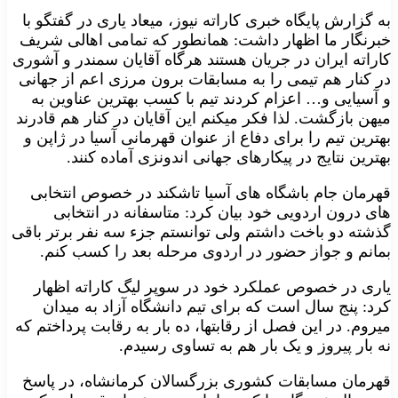
به گزارش پایگاه خبری کاراته نیوز، میعاد یاری در گفتگو با
خبرنگار ما اظهار داشت: همانطور که تمامی اهالی شریف
کاراته ایران در جریان هستند هرگاه آقایان سمندر و آشوری
در کنار هم تیمی را به مسابقات برون مرزی اعم از جهانی
و آسیایی و… اعزام کردند تیم با کسب بهترین عناوین به
میهن بازگشت. لذا فکر میکنم این آقایان در کنار هم قادرند
بهترین تیم را برای دفاع از عنوان قهرمانی آسیا در ژاپن و
بهترین نتایج در پیکارهای جهانی اندونزی آماده کنند.
قهرمان جام باشگاه های آسیا تاشکند در خصوص انتخابی
های درون اردویی خود بیان کرد: متاسفانه در انتخابی
گذشته دو باخت داشتم ولی توانستم جزء سه نفر برتر باقی
بمانم و جواز حضور در اردوی مرحله بعد را کسب کنم.
یاری در خصوص عملکرد خود در سوپر لیگ کاراته اظهار
کرد: پنج سال است که برای تیم دانشگاه آزاد به میدان
میروم. در این فصل از رقابتها، ده بار به رقابت پرداختم که
نه بار پیروز و یک بار هم به تساوی رسیدم.
قهرمان مسابقات کشوری بزرگسالان کرمانشاه، در پاسخ