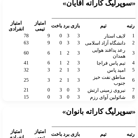
«سوپرلیگ کاراته آقایان»
__________________________________
امتیاز
امتیاز
رتبه
تیم
بازی
برد
باخت
تیمی
انفرادی
78
9
0
3
3
1
لایف استار
63
9
0
3
3
2
دانشگاه آزاد اسلامی
رعد پدافند هوایی
60
6
1
2
3
3
همدان
41
6
1
2
3
4
تیم پاس فراجا
32
3
2
1
3
5
امید پاس
مناطق نفت خیز
25
3
2
1
3
6
جنوب
21
0
3
0
3
7
نیروی زمینی ارتش
15
0
3
0
3
8
شائولین آوای رزم
«سوپرلیگ کاراته بانوان»
__________________________________
امتیاز
امتیاز
رتبه
تیم
بازی
برد
باخت
تیمی
انفرادی