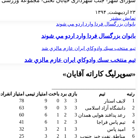
شورای شهر- جنب شهرداری خیابان تختی- مجموعه ورزشی 
۲۳ اردیبهشت, ۱۳۹۴
نمایش بیشتر
بانوان بزرگسال فردا وارد اردو مي شوند
بانوان بزرگسال فردا وارد اردو مي شوند
تيم منتخب سبك وادوكاي ايران عازم مالزي شد
تيم منتخب سبك وادوكاي ايران عازم مالزي شد
«سوپرلیگ کاراته آقایان»
__________________________________
رتبه
تیم
بازی
برد
باخت
امتیاز تیمی
امتیاز انفراد
78
9
0
3
3
1
لایف استار
63
9
0
3
3
2
دانشگاه آزاد اسلامی
60
6
1
2
3
3
رعد پدافند هوایی همدان
41
6
1
2
3
4
تیم پاس فراجا
32
3
2
1
3
5
امید پاس
25
3
2
1
3
6
مناطق نفت خیز جنوب