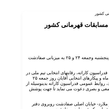
نی کشور
سابقات قهرمانی کشور
رقابتهای انتخابی تیم ملی کاتا بانوان و آقایان که طی روزهای پنجشنبه وجمعه ۲۴ و ۲۵ به میزبانی صفادشت
فدراسیون کاراته، رقابتهای انتخابی تیم ملی در
بخش کاتا(تیمی و انفرادی) بانوان روز پنجشنبه ۲۴ اردیبشهت ماه و پیکارهای انتخابی آقایان روز جمعه ۲۵
گزار می شود، روابط عمومی فدراسیون کاراته بدینوسیله از
 سمعی و بصری دعوت می نماید تا جهت پوشش
 ملارد- خیابان اصلی صفادشت روبروی دفتر