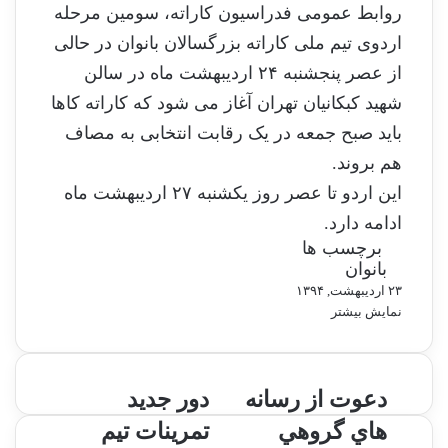
روابط عمومی فدراسیون کاراته، سومین مرحله
اردوی تیم ملی کاراته بزرگسالان بانوان در حالی
از عصر پنجشنبه ۲۴ اردیبهشت ماه در سالن
شهید کبکانیان تهران آغاز می شود که کاراته کاها
باید صبح جمعه در یک رقابت انتخابی به مصاف
هم بروند.
این اردو تا عصر روز یکشنبه ۲۷ اردیبهشت ماه
ادامه دارد.
برچسب ها
بانوان
۲۳ اردیبهشت, ۱۳۹۴
نمایش بیشتر
د
دعوت از رسانه
د
دور جديد
ع
و
هاي گروهي
تمرينات تيم
و
ر