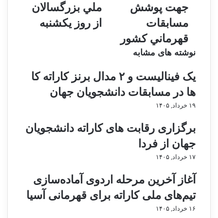
ت
ج
جهت پوشش
ملي بزرگسالان
ا
د
مسابقات
از روز يكشنبه
ز
ي
ر
د
قهرماني كشور
س
ت
نوشته های مشابه
ا
م
ن
ر
یک فینالیست و ۲ مدال برنز کاراته کا
ه
ي
ه
ن
ها در مسابقات دانشجویان جهان
ا
ا
۱۹ خرداد, ۱۴۰۵
ي
ت
گ
ت
برگزاری رقابت های کاراته دانشجویان
ر
ي
و
م
جهان از فردا
ه
م
۱۷ خرداد, ۱۴۰۵
ي
ل
ج
ي
آغاز آخرین مرحله اردوی آماده‌سازی
ه
ب
ت
ز
تیم‌های ملی کاراته برای قهرمانی آسیا
پ
ر
۱۶ خرداد, ۱۴۰۵
و
گ