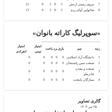
7
نیروی زمینی ارتش
3
0
3
0
21
8
شائولین آوای رزم
3
0
3
0
15
«سوپرلیگ کاراته بانوان»
__________________________________
امتیاز
امتیاز
رتبه
تیم
بازی
برد
باخت
تیمی
انفرادی
1
دانشگاه آزاد اسلامی
0
0
0
0
0
2
صنعت مس رفسنجان
0
0
0
0
0
صنعت و معدن
0
0
0
0
0
3
چادرملو
4
ستارگان پایتخت
0
0
0
0
0
گالری تصاویر
م
۲۵ تیر, ۱۴۰۳
ر