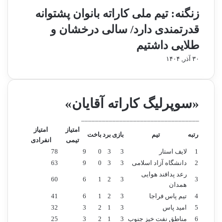
ش
س
زنگنه: تیم ملی کاراته بانوان پشتوانه
ش
ا
م
ل
قدرتمندی دارد/ سالی درخشان و
س
ا
ا
طلایی داشتیم
ن
ب
ا
۳۰ آذر, ۱۴۰۴
ق
ز
ا
ر
ت
و
ق
ز
«سوپرلیگ کاراته آقایان»
ه
ي
ر
ك
__________________________________
م
ش
امتیاز
امتیاز
رتبه
تیم
بازی
برد
باخت
ا
ن
تیمی
انفرادی
ن
ب
1
لایف استار
3
3
0
9
78
ي
ه
2
دانشگاه آزاد اسلامی
3
3
0
9
63
ك
رعد پدافند هوایی
ش
60
6
1
2
3
3
همدان
و
4
تیم پاس فراجا
3
2
1
6
41
ر
5
امید پاس
3
1
2
3
32
6
مناطق نفت خیز جنوب
3
1
2
3
25