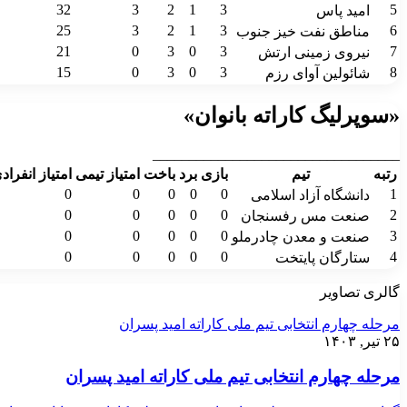
32
3
2
1
3
5
امید پاس
25
3
2
1
3
6
مناطق نفت خیز جنوب
21
0
3
0
3
7
نیروی زمینی ارتش
15
0
3
0
3
8
شائولین آوای رزم
«سوپرلیگ کاراته بانوان»
__________________________________
رتبه
تیم
بازی
برد
باخت
امتیاز تیمی
امتیاز انفراد
0
0
0
0
0
1
دانشگاه آزاد اسلامی
0
0
0
0
0
2
صنعت مس رفسنجان
0
0
0
0
0
3
صنعت و معدن چادرملو
0
0
0
0
0
4
ستارگان پایتخت
گالری تصاویر
مرحله چهارم انتخابی تیم ملی کاراته امید پسران
۲۵ تیر, ۱۴۰۳
مرحله چهارم انتخابی تیم ملی کاراته امید پسران