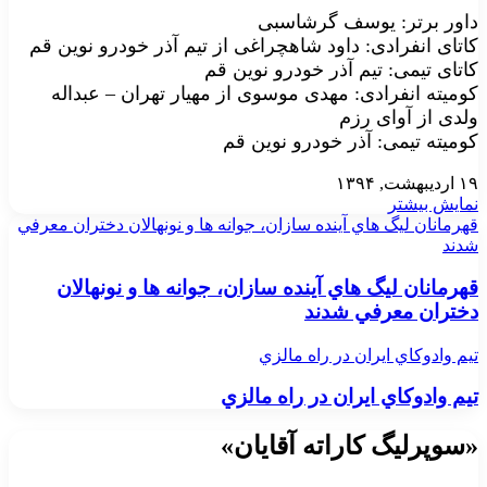
داور برتر: یوسف گرشاسبی
کاتای انفرادی: داود شاهچراغی از تیم آذر خودرو نوین قم
کاتای تیمی: تیم آذر خودرو نوین قم
کومیته انفرادی: مهدی موسوی از مهیار تهران – عبداله
ولدی از آوای رزم
کومیته تیمی: آذر خودرو نوین قم
۱۹ اردیبهشت, ۱۳۹۴
نمایش بیشتر
قهرمانان ليگ هاي آينده سازان، جوانه ها و نونهالان دختران معرفي
شدند
قهرمانان ليگ هاي آينده سازان، جوانه ها و نونهالان
دختران معرفي شدند
تيم وادوكاي ايران در راه مالزي
تيم وادوكاي ايران در راه مالزي
«سوپرلیگ کاراته آقایان»