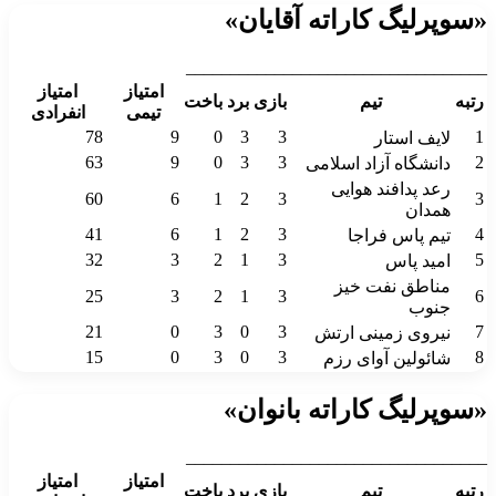
«سوپرلیگ کاراته آقایان»
__________________________________
امتیاز
امتیاز
رتبه
تیم
بازی
برد
باخت
تیمی
انفرادی
78
9
0
3
3
1
لایف استار
63
9
0
3
3
2
دانشگاه آزاد اسلامی
رعد پدافند هوایی
60
6
1
2
3
3
همدان
41
6
1
2
3
4
تیم پاس فراجا
32
3
2
1
3
5
امید پاس
مناطق نفت خیز
25
3
2
1
3
6
جنوب
21
0
3
0
3
7
نیروی زمینی ارتش
15
0
3
0
3
8
شائولین آوای رزم
«سوپرلیگ کاراته بانوان»
__________________________________
امتیاز
امتیاز
رتبه
تیم
بازی
برد
باخت