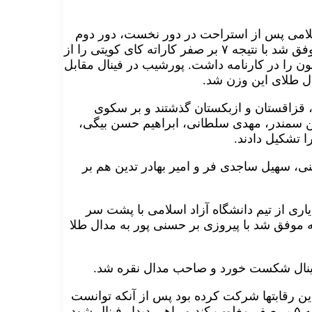
آزاد اسلامی پس از استراحت در دور نخست، دور دوم
برابر حریف ترکمنستانی ۸ بر صفر به برتری رسید.درادامه موفق شد با نتیجه ۷ بر صفر کاراته کای کویتی را از
چئون را در کارنامه داشت. پورشیب در فینال مقابل
، قزاقستان و ازبکستان گذشتند و بر سکوی
ن سمندر، مهدی سلطانی، ابراهیم حسن بیگی،
 تشکیل دادند.
نی، سهیل ساجدی فر و امیر بهادر تدین هم بر
یعاد یاری از تیم دانشگاه آزاد اسلامی با پشت سر
 که موفق شد با پیروزی بر حسنی پور به مدال طلا
ر فینال شکست خورد و صاحب مدال نقره شد.
 این رقابتها شرکت کرده بود پس از آنکه توانست
حریفانی از قزاقستان، تاجیکستان و ازبکستان را با نتایج مشابه ۵ بر صفر مغلوب کند و راهی دیدار فینال شود،