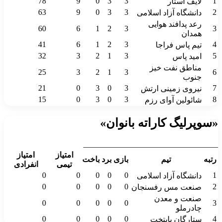
78
9
0
3
3
1
لایف استار
63
9
0
3
3
2
دانشگاه آزاد اسلامی
رعد پدافند هوایی
60
6
1
2
3
3
همدان
41
6
1
2
3
4
تیم پاس فراجا
32
3
2
1
3
5
امید پاس
مناطق نفت خیز
25
3
2
1
3
6
جنوب
21
0
3
0
3
7
نیروی زمینی ارتش
15
0
3
0
3
8
شائولین آوای رزم
«سوپرلیگ کاراته بانوان»
__________________________________
امتیاز
امتیاز
رتبه
تیم
بازی
برد
باخت
تیمی
انفرادی
0
0
0
0
0
1
دانشگاه آزاد اسلامی
0
0
0
0
0
2
صنعت مس رفسنجان
صنعت و معدن
0
0
0
0
0
3
چادرملو
0
0
0
0
0
4
ستارگان پایتخت