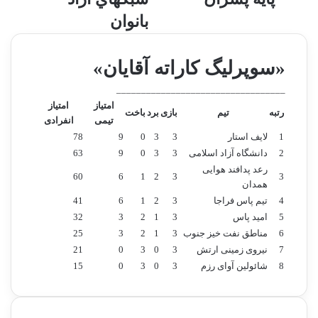
ش
د
د
ع
بانوان
ن
و
ي
ت
ك
ش
«سوپرلیگ کاراته آقایان»
م
د
__________________________________
ر
گ
امتیاز
امتیاز
ب
ا
رتبه
تیم
بازی
برد
باخت
تیمی
انفرادی
ي
ن
ب
ب
1
لایف استار
3
3
0
9
78
ه
ه
2
دانشگاه آزاد اسلامی
3
3
0
9
63
ك
ا
رعد پدافند هوایی
60
6
1
2
3
3
ا
ر
همدان
د
د
4
تیم پاس فراجا
3
2
1
6
41
ر
و
5
امید پاس
3
1
2
3
32
ف
ي
6
مناطق نفت خیز جنوب
3
1
2
3
25
ن
ت
7
نیروی زمینی ارتش
3
0
3
0
21
ي
ي
8
شائولین آوای رزم
3
0
3
0
15
ت
م
ي
م
م
ل
ه
ي