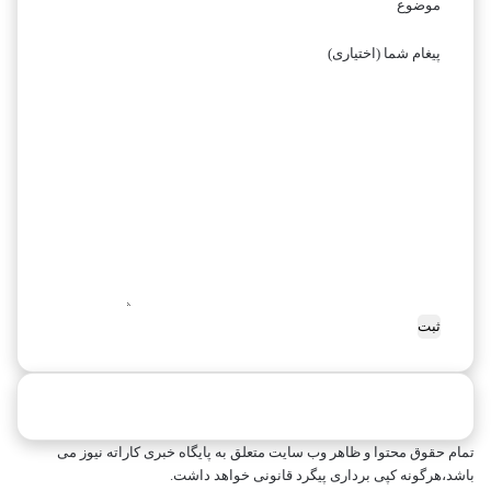
ه
ن
موضوع
ی
ا
ی
د
ن
ک
و
پیغام شما (اختیاری)
ی
ا
م
۲
ر
۰
ا
۱
ت
۸
ه
پ
۲
ا
۰
ر
۱
ی
۶
س
تمام حقوق محتوا و ظاهر وب سایت متعلق به پایگاه خبری کاراته نیوز می
باشد،هرگونه کپی برداری پیگرد قانونی خواهد داشت.