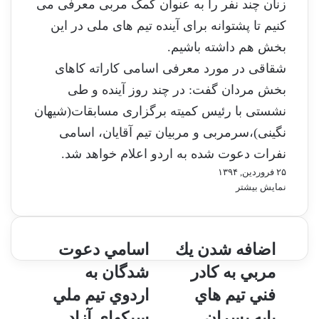
زنان چند نفر را به عنوان کمک مربی معرفی می
کنیم تا پشتوانه برای آینده تیم های ملی در این
بخش هم داشته باشیم.
شقاقی در مورد معرفی اسامی کاراته کاهای
بخش مردان گفت: در چند روز آینده و طی
نشستی با رئیس کمیته برگزاری مسابقات(شیهان
نگینی)،سرمربی و مربیان تیم آقایان، اسامی
نفرات دعوت شده به اردو اعلام خواهد شد.
۲۵ فروردین, ۱۳۹۴
نمایش بیشتر
ا
اضافه شدن يك
ا
اسامي دعوت
ض
س
مربي به كادر
شدگان به
ا
ا
ف
م
فني تيم هاي
اردوي تيم ملي
ه
ي
پايه پسران
سبكهاي آزاد