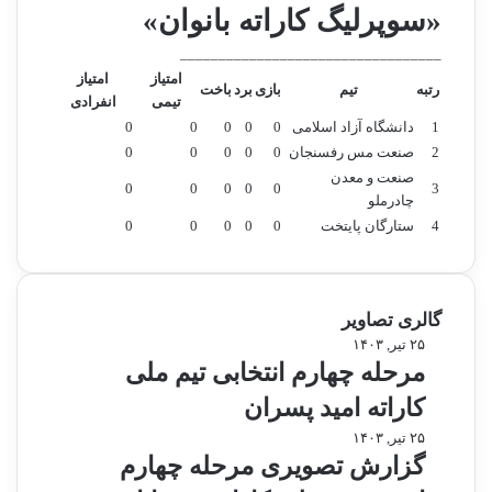
«سوپرلیگ کاراته بانوان»
ا
س
ي
ب
__________________________________
پ
ك
امتیاز
امتیاز
ا
ه
رتبه
تیم
بازی
برد
باخت
تیمی
انفرادی
ي
ا
1
دانشگاه آزاد اسلامی
0
0
0
0
0
ه
ي
2
صنعت مس رفسنجان
0
0
0
0
0
پ
آ
صنعت و معدن
س
ز
0
0
0
0
0
3
چادرملو
ر
ا
4
ا
ستارگان پایتخت
0
0
0
د
0
0
ن
ب
ا
ن
گالری تصاویر
و
ا
م
۲۵ تیر, ۱۴۰۳
ن
ر
مرحله چهارم انتخابی تیم ملی
ح
کاراته امید پسران
ل
ه
گ
۲۵ تیر, ۱۴۰۳
چ
ز
گزارش تصویری مرحله چهارم
ه
ا