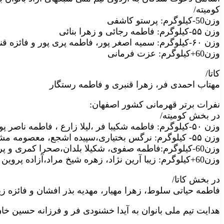
کومیته/
وزن50-کیلوگرم: پرستو کاشفی
وزن ۵۵-کیلوگرم: فاطمه رجائی و زهرا بنائی
وزن ۶۰-کیلوگرم: سمیه اصغر پور، فاطمه پری پور و فائزه قنبری
وزن60+کیلوگرم: عزت فرمانی
کاتا/
مهتاب احمدی فر، زهرا قنبری و فاطمه رستگار
نفرات برتر قهرمانی کشور اصفهان:
در بخش کومیته/
وزن ۵۰-کیلوگرم: فاطمه شکیبا فر ،لیلا زارع ، فاطمه ناصر پور و ساجده احمدی
وزن ۵۵- کیلوگرم: نرگس بختیاری،سپیده اشجع، معصومه مشبک و زینب بلوچی
وزن60-کیلوگرم:فاطمه صفوی، شکیلا بلدان،صحرا کمری و پروین موسوی
وزن60+کیلوگرم: زیبا آرین نژاد، زهره شیخ مراد،آزاده پروین و زهره غلامی
در بخش کاتا/
فاطمه حیاتی سلوط، زهرا مهیار، مهدیه بذر افشان و فائزه زی
هدایت تیم ملی بانوان به آیدا خشنودی فر و فرزانه حسین خ