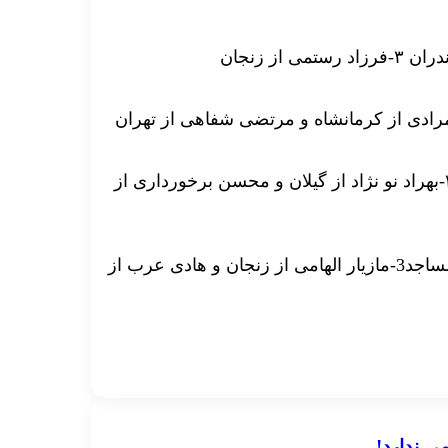
۱-یونس نوروزی از مرکزی ۲-مهدی خدابخشی از کرمانشاه ۳-بهراد نو نژاد از گیلان و محسن برخورداری از
۱-موسی گنج زاده از تهران2-مجید محمودی از کمیته رزمی مساجد3-مازیار الهامی از زنجان و هادی عرب از
می ندارد!