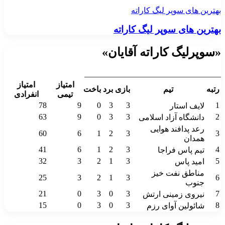
بهترین های سوپر لیگ کاراته
بهترین های سوپر لیگ کاراته
«سوپرلیگ کاراته آقایان»
__________________________________
امتیاز
امتیاز
رتبه
تیم
بازی
برد
باخت
تیمی
انفرادی
78
9
0
3
3
1
لایف استار
63
9
0
3
3
2
دانشگاه آزاد اسلامی
رعد پدافند هوایی
60
6
1
2
3
3
همدان
41
6
1
2
3
4
تیم پاس فراجا
32
3
2
1
3
5
امید پاس
مناطق نفت خیز
25
3
2
1
3
6
جنوب
21
0
3
0
3
7
نیروی زمینی ارتش
15
0
3
0
3
8
شائولین آوای رزم