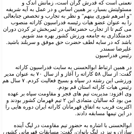
نعمتی است که قدرش گران است، زمانش اندک و
مسئولیتش بسیار، بر همین اساس و در عمل به آیه شریفه
"و امرهم شوری بینهم" و نظر به تجارب و تخصص جنابعالی
را به عنوان عضو هیات رئیسه فدراسیون کاراته منصوب
می کنم تا از تجارب حضرتعالی در ثمربخش تر کردن دوران
خدمتگذاری به جامعه ورزش کشور بهره مند شویم.
باشد که در سایه لطف حضرت حق موفق و سربلند باشید.
علیرضا سمندر
رئیس فدراسیون
در همین ارتباط ابوالحسنی به سایت فدراسیون کاراته
گفت: از سال ۵۸ کاراته را آغاز و از سال ۷۰ به عنوان مدیر
ورزشی این رشته در سپاه و بسیج فعالیت کردم. ۷ سال هم
رئیس هیات کاراته استان قم بودم.
وی افزود: مدیریت تیم های فجر و مقاومت سپاه بر عهده
من بود که سالیان متمادی این ۲ تیم قهرمان کشور بودند و
اکثریت قریب به اتفاق قهرمانان کاراته ایران دوره هایی را
در این تیمها مسابقه دادند.
ابوالحسنی با اشاره به حضور تیم مقاومت در لیگ آینده
سازان و نیز در لیگ بانوان، گفت: مسابقات قهرمانی کشور،