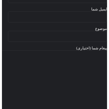
میل شما
ضوع
غام شما (اختیاری)