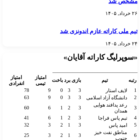
مشخص شد
۲۶ خرداد, ۱۴۰۵
تیم ملی کاراته عازم اندونزی شد
۲۴ خرداد, ۱۴۰۵
«سوپرلیگ کاراته آقایان»
__________________________________
امتیاز
امتیاز
رتبه
تیم
بازی
برد
باخت
تیمی
انفرادی
78
9
0
3
3
1
لایف استار
63
9
0
3
3
2
دانشگاه آزاد اسلامی
رعد پدافند هوایی
60
6
1
2
3
3
همدان
41
6
1
2
3
4
تیم پاس فراجا
32
3
2
1
3
5
امید پاس
مناطق نفت خیز
25
3
2
1
3
6
جنوب