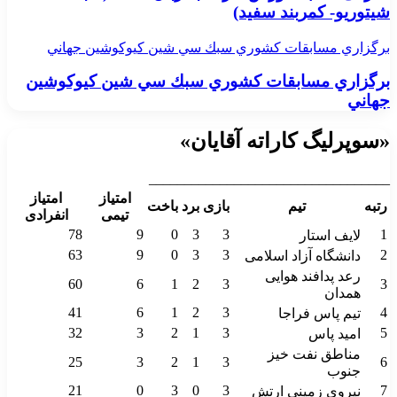
شیتوریو- کمربند سفید)
برگزاري مسابقات كشوري سبك سي شين كيوكوشين جهاني
برگزاري مسابقات كشوري سبك سي شين كيوكوشين
جهاني
«سوپرلیگ کاراته آقایان»
__________________________________
امتیاز
امتیاز
رتبه
تیم
بازی
برد
باخت
تیمی
انفرادی
78
9
0
3
3
1
لایف استار
63
9
0
3
3
2
دانشگاه آزاد اسلامی
رعد پدافند هوایی
60
6
1
2
3
3
همدان
41
6
1
2
3
4
تیم پاس فراجا
32
3
2
1
3
5
امید پاس
مناطق نفت خیز
25
3
2
1
3
6
جنوب
21
0
3
0
3
7
نیروی زمینی ارتش