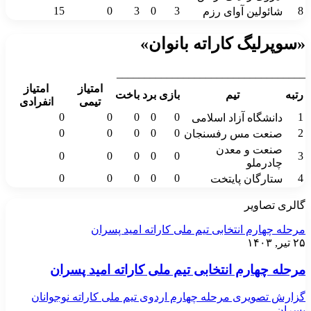
15
0
3
0
3
8
شائولین آوای رزم
«سوپرلیگ کاراته بانوان»
__________________________________
امتیاز
امتیاز
رتبه
تیم
بازی
برد
باخت
تیمی
انفرادی
0
0
0
0
0
1
دانشگاه آزاد اسلامی
0
0
0
0
0
2
صنعت مس رفسنجان
صنعت و معدن
0
0
0
0
0
3
چادرملو
0
0
0
0
0
4
ستارگان پایتخت
گالری تصاویر
مرحله چهارم انتخابی تیم ملی کاراته امید پسران
۲۵ تیر, ۱۴۰۳
مرحله چهارم انتخابی تیم ملی کاراته امید پسران
گزارش تصویری مرحله چهارم اردوی تیم ملی کاراته نوجوانان
پسران